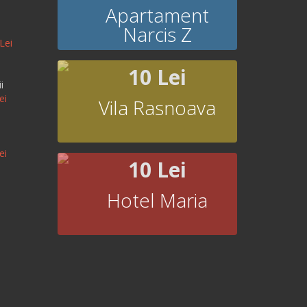
Apartament
Narcis Z
Lei
10 Lei
i
ei
Vila Rasnoava
ei
10 Lei
Hotel Maria