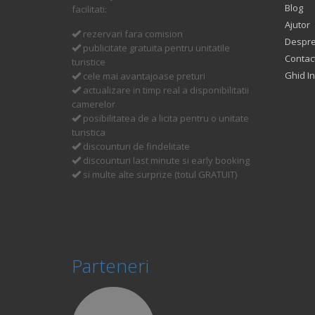
Blog
facilitati:
Ajutor
rezervari fara comision
Despre
publicitate gratuita pentru unitatile
Contac
turistice
Ghid In
cele mai avantajoase preturi
actualizare in timp real a disponibilitatii
camerelor
posibilitatea de a licita pentru o unitate
turistica
discounturi de findelitate
discounturi last minute si early booking
si multe alte surprize (totul GRATUIT)
Parteneri