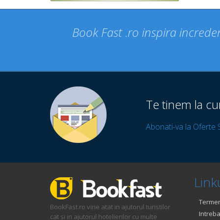
Book Fast .ro inspira increder
Te tinem la cu
Abonati-va la Oferte 
Linku
Termeni
BookFast.ro vine atat in ajutorul turistilor
Intreba
cat si in ajutorul hotelierilor cu multe