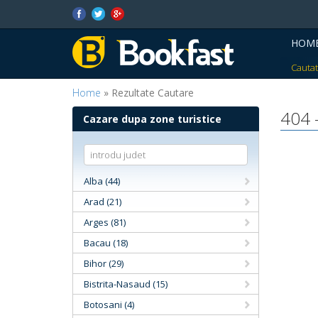
HOM
Cautat
Home
» Rezultate Cautare
404 
Cazare dupa zone turistice
Alba (44)
Arad (21)
Arges (81)
Bacau (18)
Bihor (29)
Bistrita-Nasaud (15)
Botosani (4)