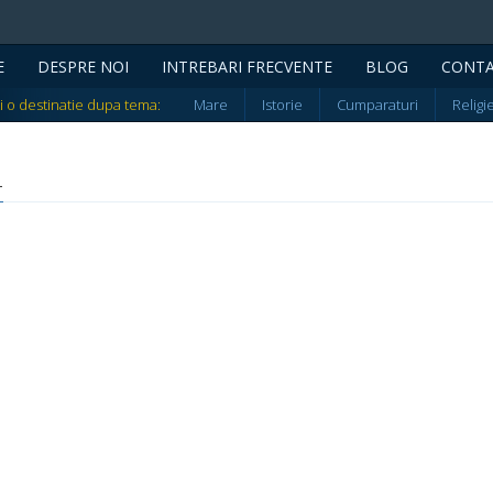
E
DESPRE NOI
INTREBARI FRECVENTE
BLOG
CONT
i o destinatie dupa tema:
Mare
Istorie
Cumparaturi
Religi
-