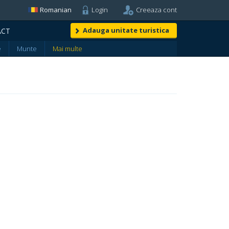
Romanian
Login
Creeaza cont
Adauga unitate turistica
ACT
e
Munte
Mai multe