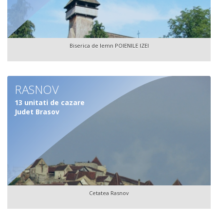
Biserica de lemn POIENILE IZEI
RASNOV
13 unitati de cazare
Judet Brasov
Cetatea Rasnov