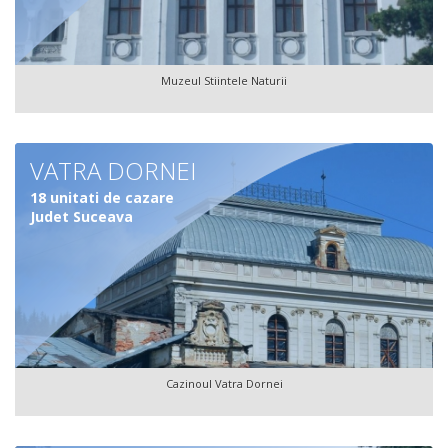
Muzeul Stiintele Naturii
VATRA DORNEI
18 unitati de cazare
Judet Suceava
Cazinoul Vatra Dornei