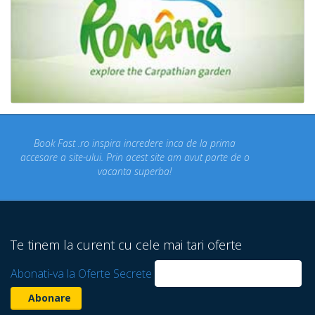
Concediul nostru rezervat prin site-ul BookFast.ro a fost
un concediu de vis. Am vizitat locuri din Romania
despre care nu stiam ca exista! Multumim Book Fast!
Te tinem la curent cu cele mai tari oferte
Abonati-va la Oferte Secrete