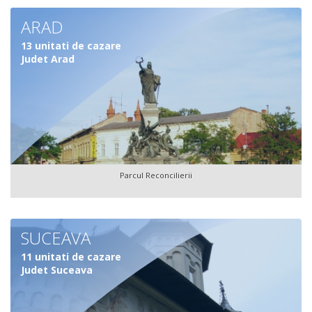
ARAD
13 unitati de cazare
Judet Arad
Parcul Reconcilierii
SUCEAVA
11 unitati de cazare
Judet Suceava