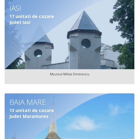
IASI
17 unitati de cazare
Judet Iasi
Muzeul Mihai Eminescu
BAIA MARE
13 unitati de cazare
Judet Maramures