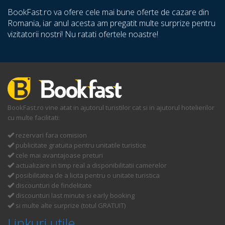
BookFast.ro va ofere cele mai bune oferte de cazare din
Romania, iar anul acesta am pregatit multe surprize pentru
vizitatorii nostri! Nu ratati ofertele noastre!
BookFast.ro vine atat in ajutorul turistilor cat si in ajutorul hotelierilor
cu multe facilitati:
rezervari fara comision
publicitate gratuita pentru unitatile turistice
cele mai avantajoase preturi
actualizare in timp real a disponibilitatii camerelor
posibilitatea de a licita pentru o unitate turistica
discounturi de findelitate
discounturi last minute si early booking
si multe alte surprize (totul GRATUIT)
Linkuri utile