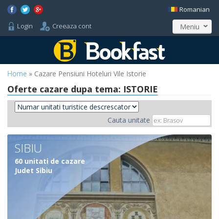
Romanian
Login
Creeaza cont
Meniu
Home
» Cazare Pensiuni Hoteluri Vile Istorie
Oferte cazare dupa tema:
ISTORIE
Cauta unitate
SIBIU
60 unitati de cazare
Judet Sibiu