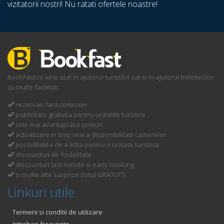
vizitatorii nostri! Nu ratati ofertele noastre!
BookFast.ro vine atat in ajutorul turistilor cat si in ajutorul hotelierilor
cu multe facilitati:
rezervari fara comision
publicitate gratuita pentru unitatile turistice
cele mai avantajoase preturi
actualizare in timp real a disponibilitatii camerelor
posibilitatea de a licita pentru o unitate turistica
discounturi de findelitate
discounturi last minute si early booking
si multe alte surprize (totul GRATUIT)
Linkuri utile
Termeni si conditii de utilizare