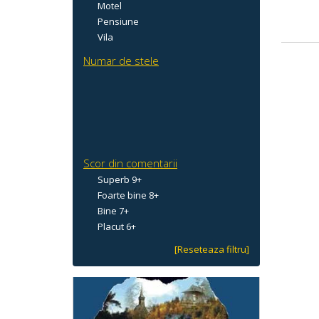
Motel
Pensiune
Vila
Numar de stele
Scor din comentarii
Superb 9+
Foarte bine 8+
Bine 7+
Placut 6+
[Reseteaza filtru]