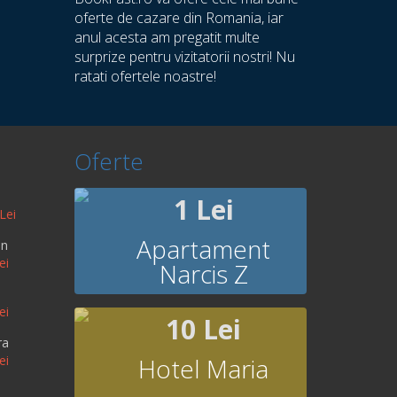
oferte de cazare din Romania, iar
anul acesta am pregatit multe
surprize pentru vizitatorii nostri! Nu
ratati ofertele noastre!
Oferte
1 Lei
Lei
Apartament
an
ei
Narcis Z
ei
10 Lei
ra
ei
Hotel Maria