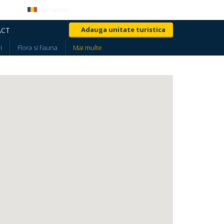
Romanian
Login
Creeaza cont
Adauga unitate turistica
ACT
i
Flora si Fauna
Mai multe