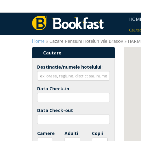
HOM
Cautat
Home
» Cazare Pensiuni Hoteluri Vile Brasov » HAR
Cautare
Destinatie/numele hotelului:
Data Check-in
Data Check-out
Camere
Adulti
Copii