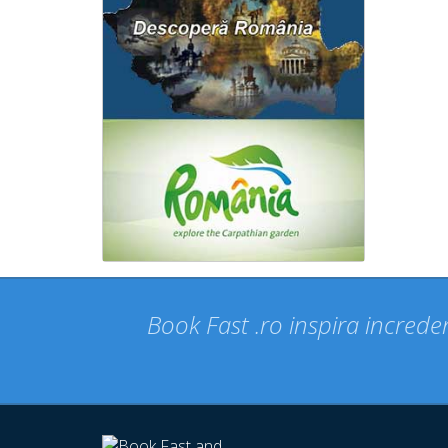
Book Fast .ro inspira increder