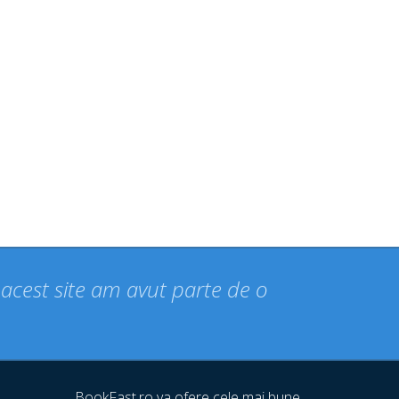
n acest site am avut parte de o
BookFast.ro va ofere cele mai bune