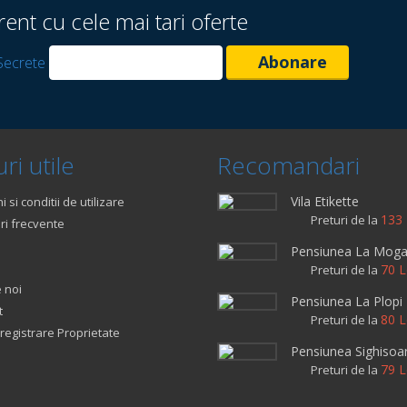
rent cu cele mai tari oferte
Secrete
ri utile
Recomandari
Vila Etikette
 si conditii de utilizare
133 
Preturi de la
ri frecvente
Pensiunea La Mog
70 L
Preturi de la
 noi
Pensiunea La Plopi
t
80 L
Preturi de la
registrare Proprietate
Pensiunea Sighisoa
79 L
Preturi de la