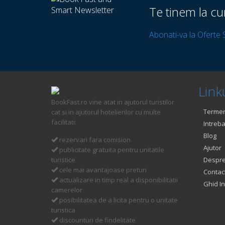
Te tinem la cu
Abonati-va la Oferte 
Linku
BookFast.ro vine atat in ajutorul turistilor
Termeni
cat si in ajutorul hotelierilor cu multe
facilitati:
Intreba
Blog
rezervari fara comision
Ajutor
publicitate gratuita pentru unitatile
turistice
Despre
cele mai avantajoase preturi
Contac
actualizare in timp real a disponibilitatii
Ghid In
camerelor
posibilitatea de a licita pentru o unitate
turistica
discounturi de findelitate