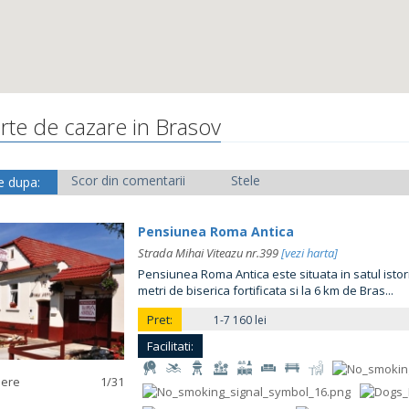
rte de cazare in Brasov
Scor din comentarii
Stele
e dupa:
Pensiunea Roma Antica
Strada Mihai Viteazu nr.399
[vezi harta]
Pensiunea Roma Antica este situata in satul istor
metri de biserica fortificata si la 6 km de Bras...
Pret:
1-7 160 lei
Facilitati:
mere
1
/31