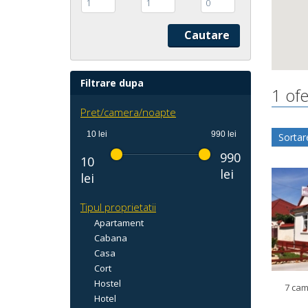
1
1
0
Filtrare dupa
1 ofe
Pret/camera/noapte
10 lei
990 lei
Sortar
990
10
lei
lei
Tipul proprietatii
Apartament
Cabana
Casa
Cort
Hostel
7 ca
Hotel