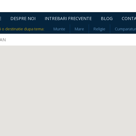
E
DESPRE NOI
INTREBARI FRECVENTE
BLOG
CONT
i o destinatie dupa tema:
Munte
Mare
Religie
Cumparatur
MAN