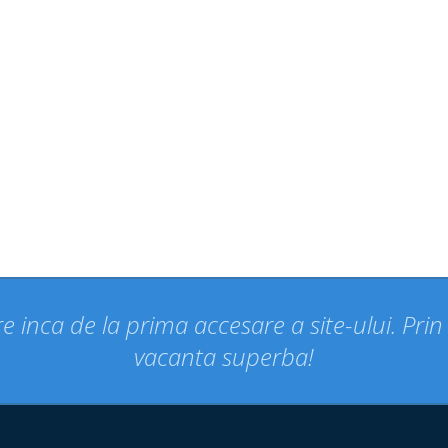
e inca de la prima accesare a site-ului. Pri
vacanta superba!