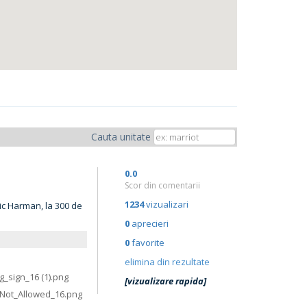
Cauta unitate
0.0
Scor din comentarii
1234
vizualizari
ic Harman, la 300 de
0
aprecieri
0
favorite
elimina din rezultate
[vizualizare rapida]