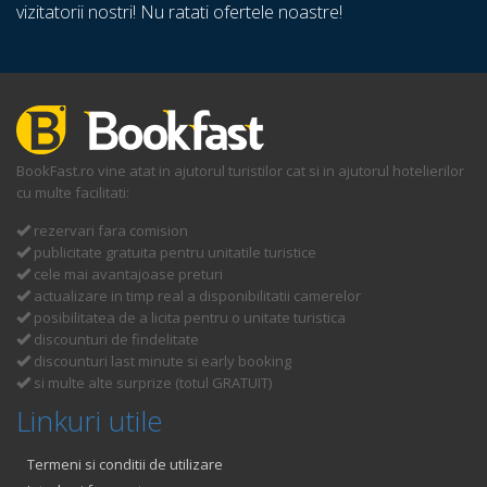
vizitatorii nostri! Nu ratati ofertele noastre!
BookFast.ro vine atat in ajutorul turistilor cat si in ajutorul hotelierilor
cu multe facilitati:
rezervari fara comision
publicitate gratuita pentru unitatile turistice
cele mai avantajoase preturi
actualizare in timp real a disponibilitatii camerelor
posibilitatea de a licita pentru o unitate turistica
discounturi de findelitate
discounturi last minute si early booking
si multe alte surprize (totul GRATUIT)
Linkuri utile
Termeni si conditii de utilizare