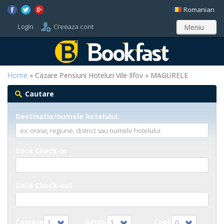
Romanian
Login
Creeaza cont
Meniu
Home
» Cazare Pensiuni Hoteluri Vile Ilfov » MAGURELE
Cautare
Destinatie/numele hotelului:
Data Check-in
Data Check-out
Camere
Adulti
Copii
1
1
0