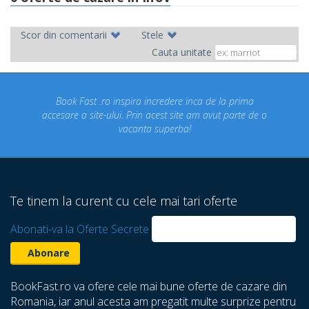
Scor din comentarii
Stele
Cauta unitate
Fast .ro inspira incredere inca de la prima
Concediul nost
a site-ului. Prin acest site am avut parte de o
un concediu
vacanta superba!
despre care 
Te tinem la curent cu cele mai tari oferte
Abonati-va la Oferte Secrete
BookFast.ro va ofere cele mai bune oferte de cazare din
Romania, iar anul acesta am pregatit multe surprize pentru