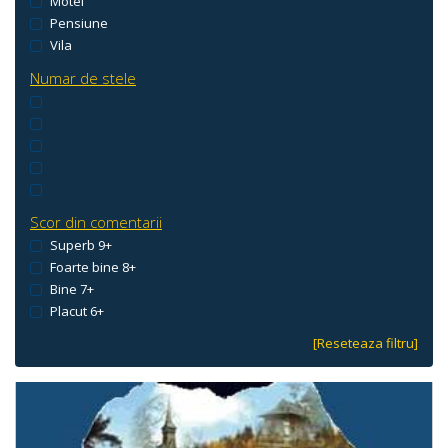
Motel
Pensiune
Vila
Numar de stele
Scor din comentarii
Superb 9+
Foarte bine 8+
Bine 7+
Placut 6+
[Reseteaza filtru]