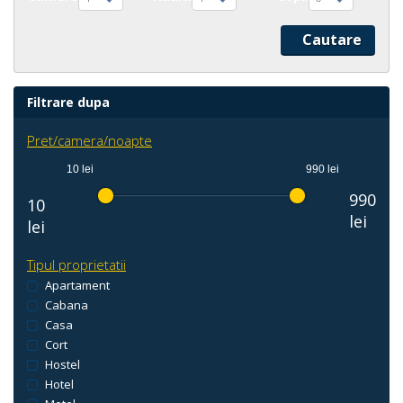
Filtrare dupa
Pret/camera/noapte
10 lei
990 lei
990
10
lei
lei
Tipul proprietatii
Apartament
Cabana
Casa
Cort
Hostel
Hotel