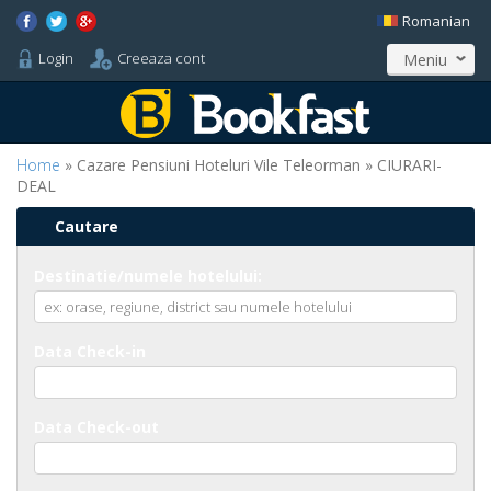
Romanian
Login
Creeaza cont
Meniu
Home
» Cazare Pensiuni Hoteluri Vile Teleorman » CIURARI-
DEAL
Cautare
Destinatie/numele hotelului:
Data Check-in
Data Check-out