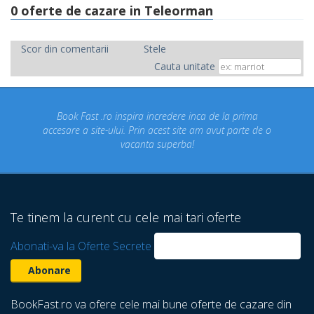
0 oferte de cazare in Teleorman
Scor din comentarii
Stele
Cauta unitate
 incredere inca de la prima
Concediul nostru rezervat prin 
n acest site am avut parte de o
un concediu de vis. Am viz
ta superba!
despre care nu stiam ca exi
Te tinem la curent cu cele mai tari oferte
Abonati-va la Oferte Secrete
BookFast.ro va ofere cele mai bune oferte de cazare din