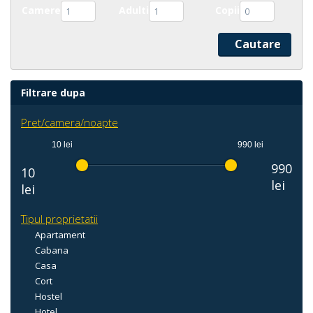
Camere
Adulti
Copii
1
1
0
Filtrare dupa
Pret/camera/noapte
10 lei
990 lei
990
10
lei
lei
Tipul proprietatii
Apartament
Cabana
Casa
Cort
Hostel
Hotel