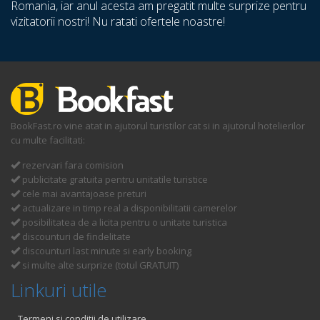
Romania, iar anul acesta am pregatit multe surprize pentru
vizitatorii nostri! Nu ratati ofertele noastre!
BookFast.ro vine atat in ajutorul turistilor cat si in ajutorul hotelierilor
cu multe facilitati:
rezervari fara comision
publicitate gratuita pentru unitatile turistice
cele mai avantajoase preturi
actualizare in timp real a disponibilitatii camerelor
posibilitatea de a licita pentru o unitate turistica
discounturi de findelitate
discounturi last minute si early booking
si multe alte surprize (totul GRATUIT)
Linkuri utile
Termeni si conditii de utilizare