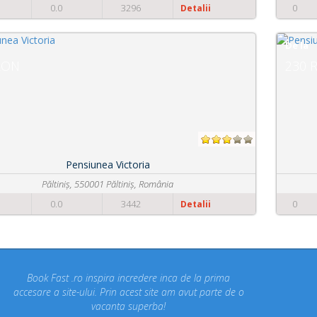
0
0.0
3969
Detalii
De la
230 RON
Pensiunea La Rezidenta
Strada Carbunelui nr. 5, 550299 Sibiu, România
0
0.0
2725
Detalii
Concediul nostru rezervat prin site-ul BookFast.ro a fost
un concediu de vis. Am vizitat locuri din Romania
despre care nu stiam ca exista! Multumim Book Fast!