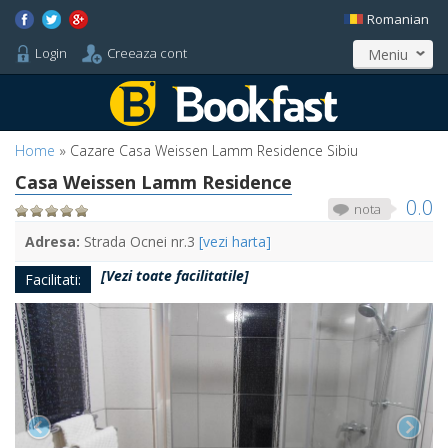
Romanian
Login
Creeaza cont
Meniu
Home
»
Cazare Casa Weissen Lamm Residence Sibiu
Casa Weissen Lamm Residence
0.0
nota
Adresa:
Strada Ocnei nr.3
[vezi harta]
[Vezi toate facilitatile]
Facilitati: