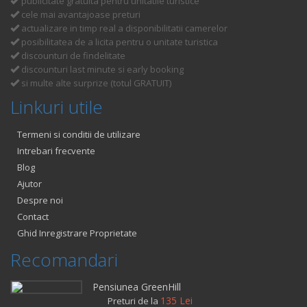
publicitate gratuita pentru unitatile turistice
cele mai avantajoase preturi
actualizare in timp real a disponibilitatii camerelor
posibilitatea de a licita pentru o unitate turistica
discounturi de findelitate
discounturi last minute si early booking
si multe alte surprize (totul GRATUIT)
Linkuri utile
Termeni si conditii de utilizare
Intrebari frecvente
Blog
Ajutor
Despre noi
Contact
Ghid Inregistrare Proprietate
Recomandari
Pensiunea GreenHill
135 Lei
Preturi de la