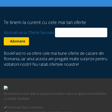
Te tinem la curent cu cele mai tari oferte
Abonati-va la Oferte Secrete
BookFast.ro va ofere cele mai bune oferte de cazare din
Romania, iar anul acesta am pregatit multe surprize pentru
vizitatorii nostri! Nu ratati ofertele noastre!
BookFast.ro vine atat in ajutorul turistilor cat si in ajutorul hotelierilor
cu multe facilitati:
rezervari fara comision