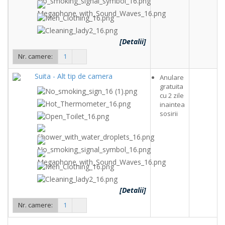
[Detalii]
Nr. camere:
1
Suita - Alt tip de camera
Anulare
gratuita
cu 2 zile
inaintea
sosirii
[Detalii]
Nr. camere:
1