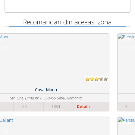
Recomandari din aceeasi zona
De la
130 RON
Pensiunea Transilvania
Strada Hipodromului , nr. 9A, 550360 Sibiu, România
0
0.0
2271
Detalii
De la
150 RON