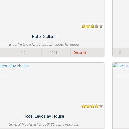
Pensiunea Rafael
DJ 106A Sibiu-Paltinis,nr.FN, 550001 Păltiniș, România
0
0.0
3446
Detalii
De la
98 RON
Pensiunea Lazy
Campului nr. 31, 557260 Șelimbăr, România