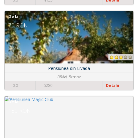
0.0
4155
Detalii
De la
70 RON
Pensiunea din Livada
BRAN, Brasov
0.0
5280
Detalii
De la
180 RON