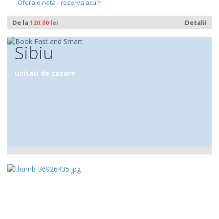
Ofera o nota - rezerva acum
De la
120.00 lei
Detalii
Sibiu
unitati de cazare