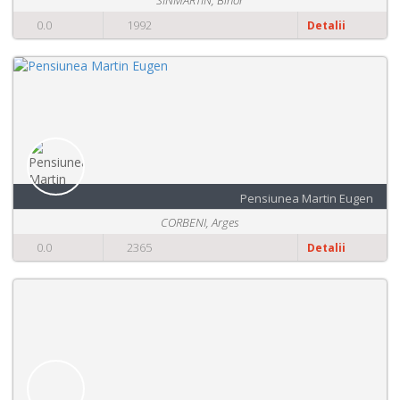
SINMARTIN, Bihor
0.0
1992
Detalii
Pensiunea Martin Eugen
CORBENI, Arges
0.0
2365
Detalii