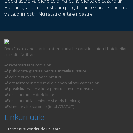
BookFast.ro va ofere cele mai bune oferte de cazare din
Romania, iar anul acesta am pregatit multe surprize pentru
vizitatorii nostri! Nu ratati ofertele noastre!
BookFast.ro vine atat in ajutorul turistilor cat si in ajutorul hotelierilor
cu multe facilitati:
rezervari fara comision
publicitate gratuita pentru unitatile turistice
cele mai avantajoase preturi
actualizare in timp real a disponibilitatii camerelor
posibilitatea de a licita pentru o unitate turistica
discounturi de findelitate
discounturi last minute si early booking
si multe alte surprize (totul GRATUIT)
Linkuri utile
Termeni si conditii de utilizare