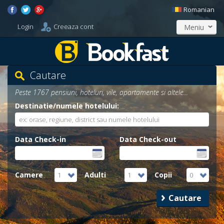
Romanian
Login
Creeaza cont
Meniu
Cautare
Peste 1767 pensiuni, hoteluri, vile, apartamente si altele...
Destinatie/numele hotelului:
Data Check-in
Data Check-out
Camere
Adulti
Copii
1
1
0