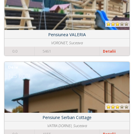
Pensiunea VALERIA
VORONET, Suceava
0.0
5461
Detalii
De la
125 RON
Pensiune Serban Cottage
VATRA DORNEI, Suceava