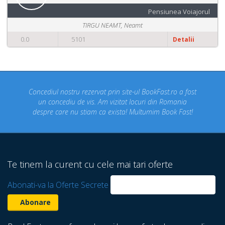
Pensiunea Voiajorul
TIRGU NEAMT, Neamt
0.0
5101
Detalii
Concediul nostru rezervat prin site-ul BookFast.ro a fost
un concediu de vis. Am vizitat locuri din Romania
despre care nu stiam ca exista! Multumim Book Fast!
Te tinem la curent cu cele mai tari oferte
Abonati-va la Oferte Secrete