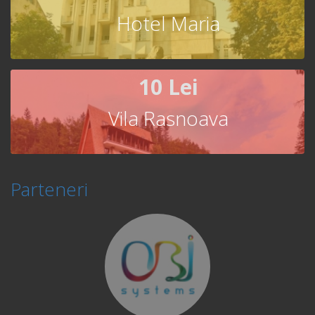
Hotel Maria
10 Lei
Vila Rasnoava
Parteneri