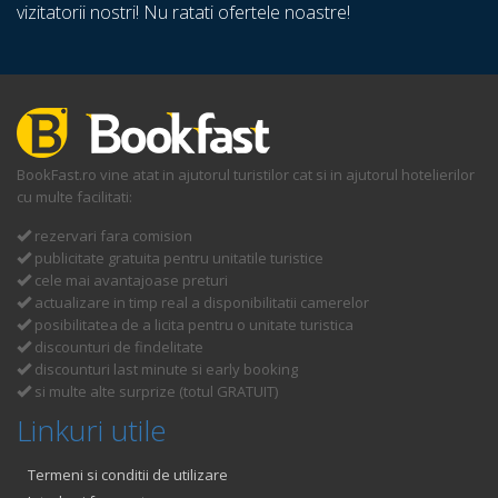
vizitatorii nostri! Nu ratati ofertele noastre!
BookFast.ro vine atat in ajutorul turistilor cat si in ajutorul hotelierilor
cu multe facilitati:
rezervari fara comision
publicitate gratuita pentru unitatile turistice
cele mai avantajoase preturi
actualizare in timp real a disponibilitatii camerelor
posibilitatea de a licita pentru o unitate turistica
discounturi de findelitate
discounturi last minute si early booking
si multe alte surprize (totul GRATUIT)
Linkuri utile
Termeni si conditii de utilizare