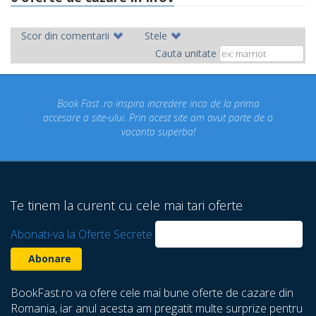
Scor din comentarii
Stele
Cauta unitate
 incredere inca de la prima
Concediul nostru rezervat prin 
n acest site am avut parte de o
un concediu de vis. Am viz
ta superba!
despre care nu stiam ca exi
Te tinem la curent cu cele mai tari oferte
Abonati-va la Oferte Secrete
BookFast.ro va ofere cele mai bune oferte de cazare din
Romania, iar anul acesta am pregatit multe surprize pentru