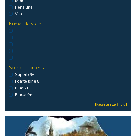
Motel
Pensiune
Vila
Numar de stele
Scor din comentarii
Superb 9+
Foarte bine 8+
Bine 7+
Placut 6+
[Reseteaza filtru]