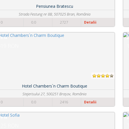
Pensiunea Casa din Bran
Str. Gen. Mosoiu, nr. 367A, 507025 Bran, România
0
0.0
2965
Detalii
De la
150 RON
Pensiunea Casa Timar
Str Gradinarilor Nr 4, 500096 Brașov, România
0
0.0
2654
Detalii
De la
70 RON