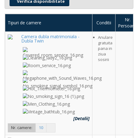
Nr.
Tipuri de camere
Conditii
Persoane
Camera dubla matrimoniala -
Anulare
Dubla Twin
gratuita
pana in
ziua
sosirii
[Detalii]
Nr. camere:
10