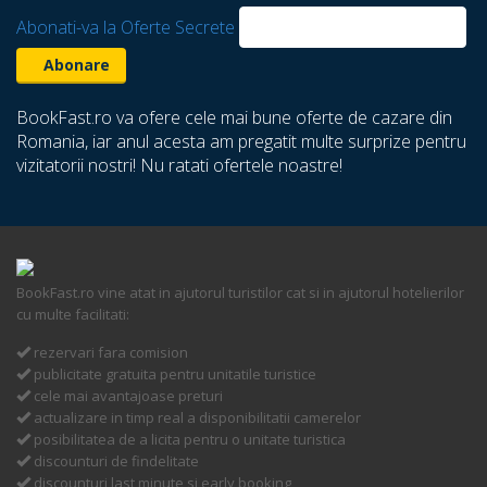
Abonati-va la Oferte Secrete
BookFast.ro va ofere cele mai bune oferte de cazare din
Romania, iar anul acesta am pregatit multe surprize pentru
vizitatorii nostri! Nu ratati ofertele noastre!
BookFast.ro vine atat in ajutorul turistilor cat si in ajutorul hotelierilor
cu multe facilitati:
rezervari fara comision
publicitate gratuita pentru unitatile turistice
cele mai avantajoase preturi
actualizare in timp real a disponibilitatii camerelor
posibilitatea de a licita pentru o unitate turistica
discounturi de findelitate
discounturi last minute si early booking