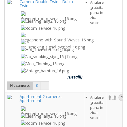
Camera Double Twin - Dubla
Anulare
Twin
gratuita
pana in
ziua
sosirii
[Detalii]
Nr. camere:
8
Apartament 2 camere -
Anulare
7
Apartament
gratuita
pana in
ziua
sosirii