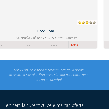
Pensiunea din Livada
Str. Liviu Popovici nr. 15, 507025 Bran, România
0
0.0
5281
Detalii
Concediul nostru rezervat prin site-ul BookFast.ro a fost
un concediu de vis. Am vizitat locuri din Romania
despre care nu stiam ca exista! Multumim Book Fast!
Te tinem la curent cu cele mai tari oferte