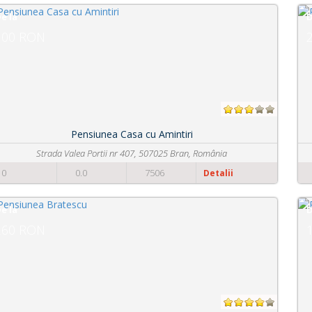
De la
210 RON
Pensiunea Ambient
62 Iuliu Maniu St., 500091 Brașov, România
0
0.0
3294
Detalii
De la
124 RON