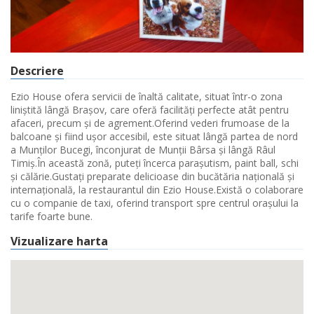
Descriere
Ezio House ofera servicii de înaltă calitate, situat într-o zona
liniștită lângă Brașov, care oferă facilități perfecte atât pentru
afaceri, precum și de agrement.Oferind vederi frumoase de la
balcoane și fiind ușor accesibil, este situat lângă partea de nord
a Munților Bucegi, înconjurat de Munții Bârsa și lângă Râul
Timiș.În această zonă, puteți încerca parașutism, paint ball, schi
și călărie.Gustați preparate delicioase din bucătăria națională și
internațională, la restaurantul din Ezio House.Există o colaborare
cu o companie de taxi, oferind transport spre centrul orașului la
tarife foarte bune.
Vizualizare harta