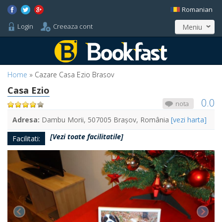
Romanian
Login
Creeaza cont
Meniu
Home
»
Cazare Casa Ezio Brasov
Casa Ezio
0.0
nota
Adresa:
Dambu Morii, 507005 Brașov, România
[vezi harta]
[Vezi toate facilitatile]
Facilitati: