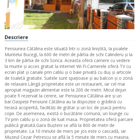
Descriere
Pensiunea Cătălina este situată într-o zonă liniștită, la poalele
Muntelui Bucegi, la 600 de metri de pârtia de schi Calinderu și la
3 km de pârtia de schi Sorica. Aceasta oferă camere cu vedere
la munte și acces gratuit la internet Wi-Fi.Camerele oferă TV cu
ecran plat și canale prin cablu și o baie privată cu duș și articole
de toaletă gratuite. Suitele sunt spațioase și au balcon și o zonă
de relaxare.Lângă proprietate este un restaurant, iar cel mai
apropiat magazin alimentar este la 200 de metri. Micul dejun
poate fi rezervat la cerere, iar Pensiunea Cătălina are și un
bar.Oaspeții Pensiunii Cătălina au la dispoziție o grădină cu
terasă acoperită, facilități de grătar și un loc de joacă pentru
copii. De asemenea, există o bucătărie comună, un lounge cu
TV prin cablu și o zonă de luat masa. Proprietatea oferă parcare
publică gratuită.Gara Bușteni se află la 800 de metri de
proprietate. La 10 minute de mers pe jos este o cascadă, iar
Muzeul Cezar Petrescu se află la 5 minute de mers cu mașina.