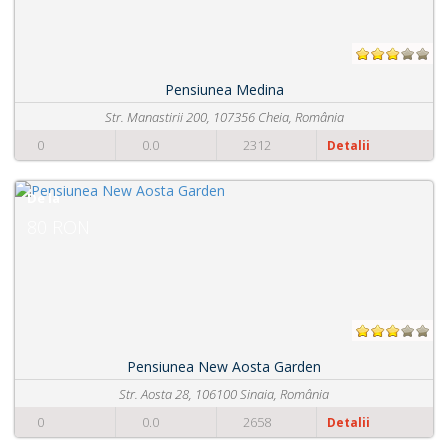
Pensiunea Medina
Str. Manastirii 200, 107356 Cheia, România
0.0
2312
0
Detalii
De la
80 RON
Pensiunea New Aosta Garden
Str. Aosta 28, 106100 Sinaia, România
0.0
2658
0
Detalii