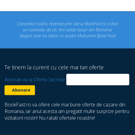
ediul nostru rezervat prin site-ul BookFast.ro a fost
Pe Bo
un concediu de vis. Am vizitat locuri din Romania
pensi
spre care nu stiam ca exista! Multumim Book Fast!
Te tinem la curent cu cele mai tari oferte
Abonati-va la Oferte Secrete
BookFast.ro va ofere cele mai bune oferte de cazare din
Romania, iar anul acesta am pregatit multe surprize pentru
vizitatorii nostri! Nu ratati ofertele noastre!