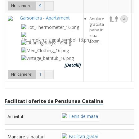
Nr. camere:
9
Garsoniera - Apartament
Anulare
4
gratuita
c
pana in
ziua
sosirii
[Detalii]
Nr. camere:
1
Facilitati oferite de Pensiunea Catalina
Tenis de masa
Activitati
Facilitati gratar
Mancare si bauturi