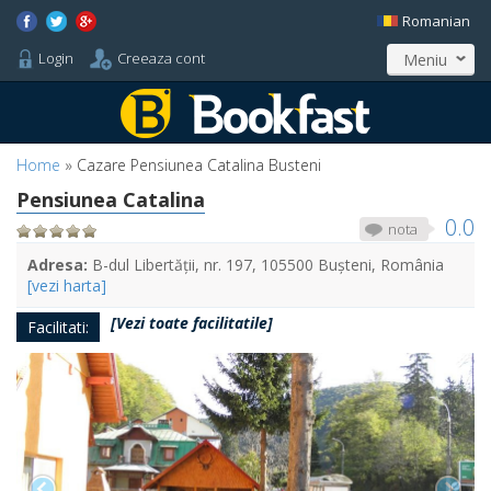
Romanian
Login
Creeaza cont
Meniu
Home
»
Cazare Pensiunea Catalina Busteni
Pensiunea Catalina
0.0
nota
Adresa:
B-dul Libertății, nr. 197, 105500 Bușteni, România
[vezi harta]
[Vezi toate facilitatile]
Facilitati: