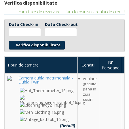
Verifica disponibilitate
Fara taxe de rezervare si fara folosirea cardului de credit!
Data Check-in
Data Check-out
Nr.
Tipuri de camere
Conditii
Persoane
c
Camera dubla matrimoniala -
Anulare
Dubla Twin
gratuita
c
pana in
ziua
sosirii
[Detalii]