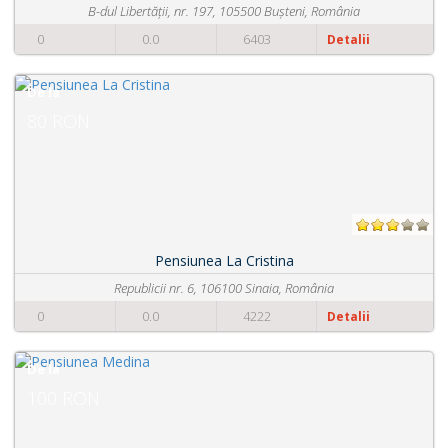
dul Libertății, nr. 197, 105500 Bușteni, România
0.0
6403
0
Detalii
De la
160 RON
Pensiunea La Cristina
Republicii nr. 6, 106100 Sinaia, România
Spatar
0.0
4222
0
Detalii
De la
75 RON