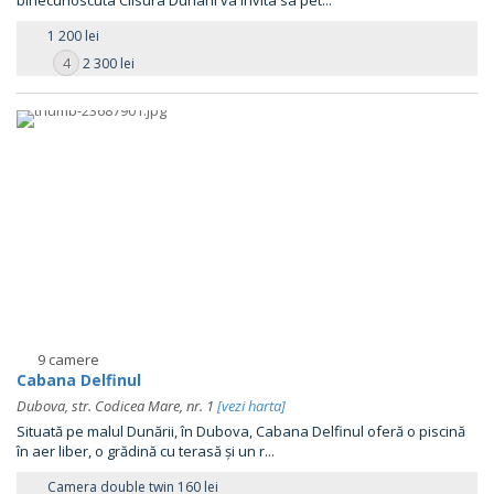
binecunoscuta Clisura Dunarii va invita sa pet...
1 200 lei
4
2 300 lei
9 camere
Cabana Delfinul
Dubova, str. Codicea Mare, nr. 1
[vezi harta]
Situată pe malul Dunării, în Dubova, Cabana Delfinul oferă o piscină
în aer liber, o grădină cu terasă și un r...
Camera double twin 160 lei