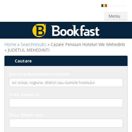
Romanian
Login
Creeaza cont
Meniu
Home
»
Searchresults
» Cazare Pensiuni Hoteluri Vile Mehedinti
» JUDETUL MEHEDINTI
Cautare
Destinatie/numele hotelului:
Data Check-in
Data Check-out