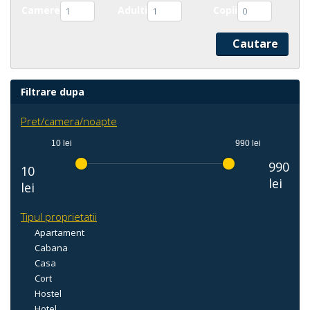
Camere
Adulti
Copii
1
1
0
Filtrare dupa
Pret/camera/noapte
10 lei
990 lei
990
10
lei
lei
Tipul proprietatii
Apartament
Cabana
Casa
Cort
Hostel
Hotel