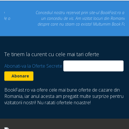
Concediul nostru rezervat prin site-ul BookFast.ro a fost
un concediu de vis. Am vizitat locuri din Romania
despre care nu stiam ca exista! Multumim Book Fast!
Te tinem la curent cu cele mai tari oferte
Abonati-va la Oferte Secrete
BookFast.ro va ofere cele mai bune oferte de cazare din
Romania, iar anul acesta am pregatit multe surprize pentru
vizitatorii nostri! Nu ratati ofertele noastre!