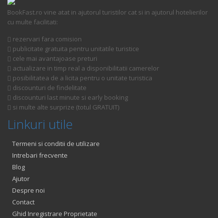
BookFast.ro vine atat in ajutorul turistilor cat si in ajutorul hotelierilor
cu multe facilitati:
rezervari fara comision
publicitate gratuita pentru unitatile turistice
cele mai avantajoase preturi
actualizare in timp real a disponibilitatii camerelor
posibilitatea de a licita pentru o unitate turistica
discounturi de findelitate
discounturi last minute si early booking
si multe alte surprize (totul GRATUIT)
Linkuri utile
Termeni si conditii de utilizare
Intrebari frecvente
Blog
Ajutor
Despre noi
Contact
Ghid Inregistrare Proprietate