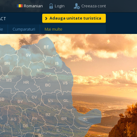
Romanian
Login
Creeaza cont
Adauga unitate turistica
ACT
ie
Cumparaturi
Mai multe
990 lei
990 lei
or din comentarii:
Superb 9+
Foarte bine 8+
Bine 7+
Placut 6+