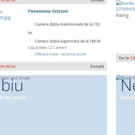
10.00 lei
Detalii
Pensiunea Orizont
Rating
Camera dubla matrimoniala de la 150
lei
Camera dubla superioara de la 180 lei
Capacitate: 12 Camere
Ofera o nota - rezerva acum
De la
12
50.00 lei
Detalii
ibiu
N
ti de cazare
unitat