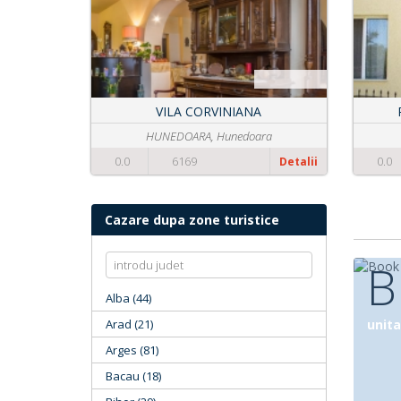
Pensiunea Flori de Camp
VATRA DORNEI, Suceava
0.0
4792
0.0
Detalii
Cazare dupa zone turistice
B
Alba (44)
Arad (21)
unita
Arges (81)
Bacau (18)