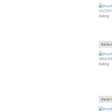
Rating
De la
6
Rating
De la
1