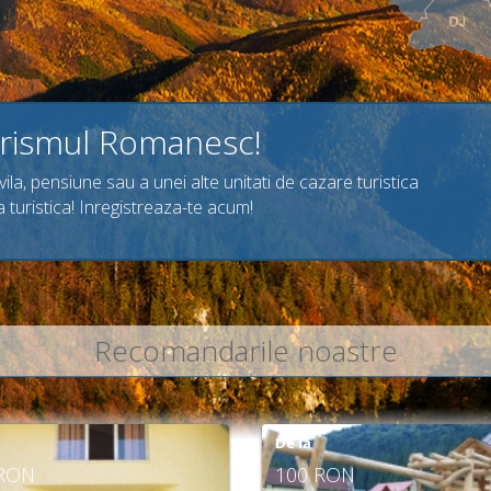
Motel
Pensiune
Vila
rismul Romanesc!
ila, pensiune sau a unei alte unitati de cazare turistica
 turistica
! Inregistreaza-te acum!
Recomandarile noastre
De la
RON
180 RON