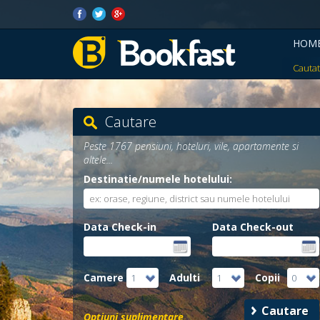
HOM
Cautat
Cautare
Peste 1767 pensiuni, hoteluri, vile, apartamente si
altele...
Destinatie/numele hotelului:
Data Check-in
Data Check-out
Camere
Adulti
Copii
1
1
0
Optiuni suplimentare