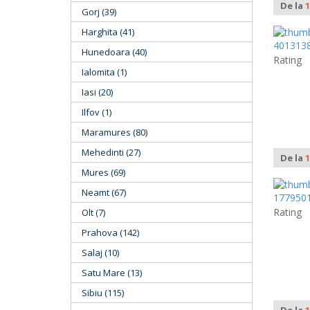
De la
1
Gorj (39)
Harghita (41)
Hunedoara (40)
Rating
Ialomita (1)
Iasi (20)
Ilfov (1)
Maramures (80)
Mehedinti (27)
De la
1
Mures (69)
Neamt (67)
Rating
Olt (7)
Prahova (142)
Salaj (10)
Satu Mare (13)
Sibiu (115)