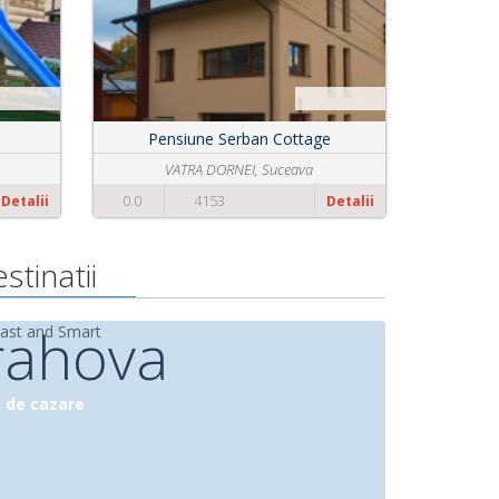
Pensiunea Casa Babica
COSTINESTI, Constanta
0.0
4012
Detalii
Detalii
stinatii
rahova
i de cazare