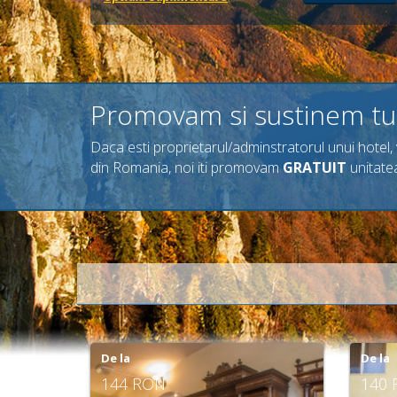
Promovam si sustinem tu
Daca esti proprietarul/adminstratorul unui hotel, v
din Romania, noi iti promovam
GRATUIT
unitatea
De la
De la
70 RON
70 