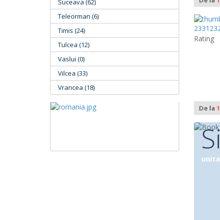
De la
1
Suceava (62)
Teleorman (6)
Timis (24)
Rating
Tulcea (12)
Vaslui (0)
Vilcea (33)
Vrancea (18)
De la
1
S
unita