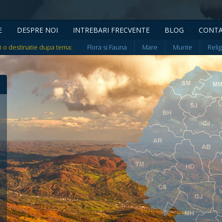
E
DESPRE NOI
INTREBARI FRECVENTE
BLOG
CONT
i o destinatie dupa tema:
Flora si Fauna
Mare
Munte
Relig
10 lei
10 lei
Tipul proprietatii:
Numar de stele:
Sc
Apartament
Cabana
Casa
Cort
Hostel
Hotel