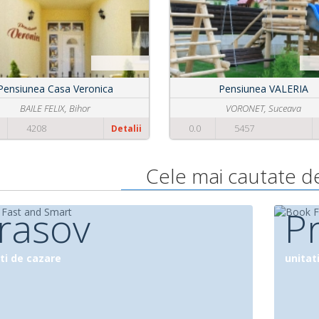
Pensiunea din Livada
Pensiunea Magic Club
BRAN, Brasov
BUSTENI, Prahova
5279
0.0
6121
Detalii
Cele mai cautate de
rasov
P
ti de cazare
unitat