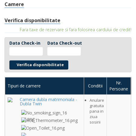
Camere
Verifica disponibilitate
Fara taxe de rezervare si fara folosirea cardului de credit!
Data Check-in
Data Check-out
Nr.
Tipuri de camere
Conditii
Persoane
c
Camera dubla matrimoniala -
Anulare
Dubla Twin
gratuita
pana in
ziua
sosirii