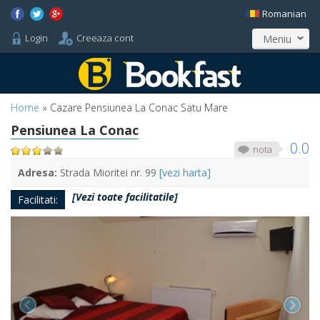
Romanian
Login
Creeaza cont
Meniu
Home
»
Cazare Pensiunea La Conac Satu Mare
Pensiunea La Conac
0.0
nota
Adresa:
Strada Mioritei nr. 99
[vezi harta]
[Vezi toate facilitatile]
Facilitati: