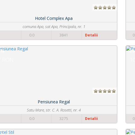
Pensiune Tranzit Accomodation
Strada Aurel Vlaicu nr. 52
0
0.0
1857
Detalii
De la
100 RON
Pensiunea La Conac
Strada Mioritei nr. 99
0
0.0
2347
Detalii
De la