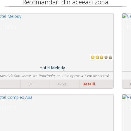
Recomandari din aceeasi zona
De la
105 RON
Casa Transilvania
Strada Avram Iancu nr.39/A
0
0.0
2089
Detalii
De la
75 RON