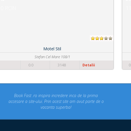
115 RON
Pensiunea Brise
Strada Principala nr. 972
0
0.0
3165
Detalii
Concediul nostru rezervat prin site-ul BookFast.ro a fost
un concediu de vis. Am vizitat locuri din Romania
despre care nu stiam ca exista! Multumim Book Fast!