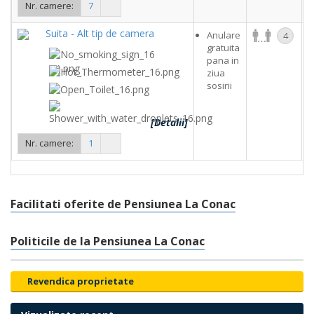
Nr. camere:
7
Suita - Alt tip de camera
Anulare
4
gratuita
pana in
ziua
sosirii
[Detalii]
Nr. camere:
1
Facilitati oferite de Pensiunea La Conac
Politicile de la Pensiunea La Conac
Revendica proprietate