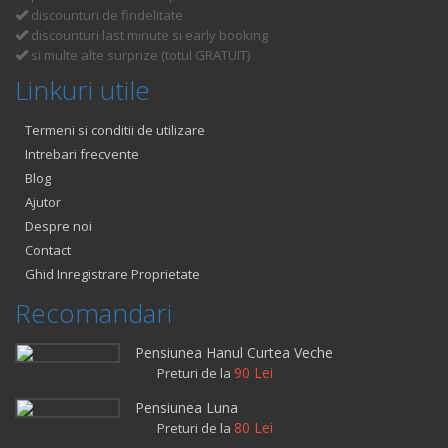
discounturi de findelitate
discounturi last minute si early booking
si multe alte surprize (totul GRATUIT)
Linkuri utile
Termeni si conditii de utilizare
Intrebari frecvente
Blog
Ajutor
Despre noi
Contact
Ghid Inregistrare Proprietate
Recomandari
Pensiunea Hanul Curtea Veche
90 Lei
Preturi de la
Pensiunea Luna
80 Lei
Preturi de la