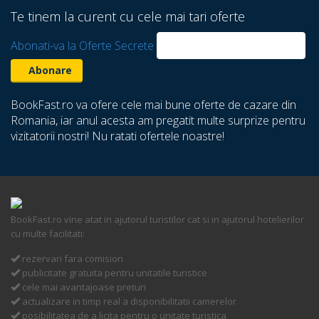
Te tinem la curent cu cele mai tari oferte
Abonati-va la Oferte Secrete
BookFast.ro va ofere cele mai bune oferte de cazare din
Romania, iar anul acesta am pregatit multe surprize pentru
vizitatorii nostri! Nu ratati ofertele noastre!
BookFast.ro vine atat in ajutorul turistilor cat si in ajutorul hotelierilor
cu multe facilitati:
rezervari fara comision
publicitate gratuita pentru unitatile turistice
cele mai avantajoase preturi
actualizare in timp real a disponibilitatii camerelor
posibilitatea de a licita pentru o unitate turistica