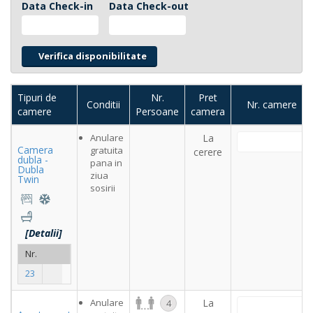
Data Check-in
Data Check-out
Tipuri de
Nr.
Pret
Conditii
Nr. camere
camere
Persoane
camera
Anulare
La
Camera
gratuita
cerere
dubla -
pana in
Dubla
ziua
Twin
sosirii
[Detalii]
Nr.
camere:
23
Anulare
La
4