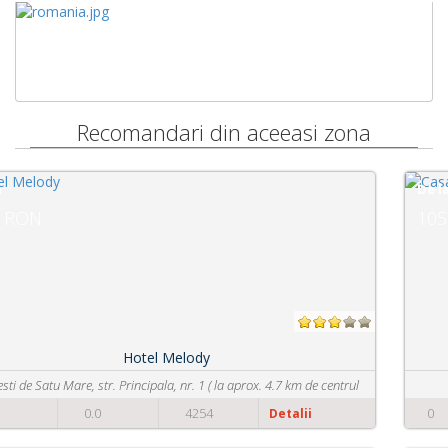
Recomandari din aceeasi zona
De la
105 RON
Casa Transilvania
Strada Avram Iancu nr.39/A
0
0.0
2092
Detalii