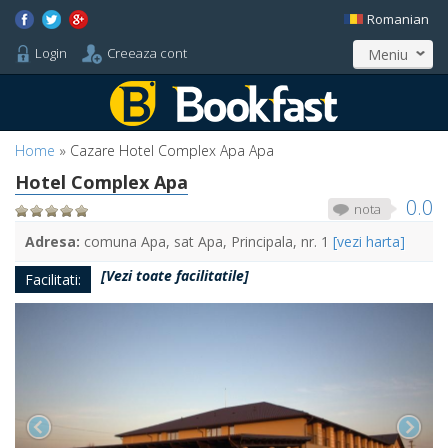
Romanian
Login
Creeaza cont
Meniu
Home
»
Cazare Hotel Complex Apa Apa
Hotel Complex Apa
0.0
nota
Adresa:
comuna Apa, sat Apa, Principala, nr. 1
[vezi harta]
[Vezi toate facilitatile]
Facilitati: