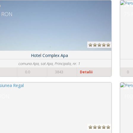
De la
75 RON
Pensiune Tranzit Accomodation
Strada Aurel Vlaicu nr. 52
0
0.0
1859
Detalii
De la
100 RON