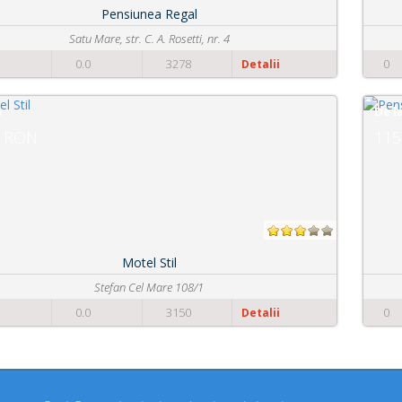
Pensiunea La Conac
Strada Mioritei nr. 99
0
0.0
2351
Detalii
De la
115 RON
Pensiunea Brise
Strada Principala nr. 972
0
0.0
3168
Detalii