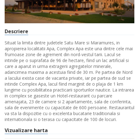
Descriere
Situat la limita dintre judetele Satu Mare si Maramures, in
apropierea localitatii Apa, Complex Apa este una dintre cele mai
frumoase zone de agrement din nord-vestul tarii. Lacul se
intinde pe o suprafata de 96 de hectare, fiind un lac artificial si
care a aparut in urma extragerii agregatelor minerale,
adancimea maxima a acestuia fiind de 30 m. Pe partea de Nord
a lacului exista case de vacanta private, iar pe partea de sud se
intinde Complex Apa, lacul fiind marginit de o plaja de 1 km
lungime cu posibilitatea practicarii sporturilor nautice. La intrarea
in complex se gaseste un Hotel-restaurant cu parcare
amenajata, 23 de camere si 2 apartamente, sala de conferinta,
sala de evenimente cu capacitate de 600 persoane. Restaurantul
va sta la dispozitie cu o excelenta bucatarie traditionala si
internationala si o terasa cu capacitate de 100 de locuri.
Vizualizare harta