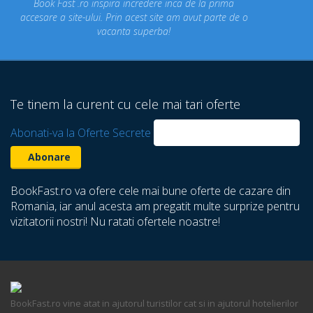
Concediul nostru rezervat prin site-ul BookFast.ro a fost
un concediu de vis. Am vizitat locuri din Romania
despre care nu stiam ca exista! Multumim Book Fast!
Te tinem la curent cu cele mai tari oferte
Abonati-va la Oferte Secrete
BookFast.ro va ofere cele mai bune oferte de cazare din
Romania, iar anul acesta am pregatit multe surprize pentru
vizitatorii nostri! Nu ratati ofertele noastre!
BookFast.ro vine atat in ajutorul turistilor cat si in ajutorul hotelierilor