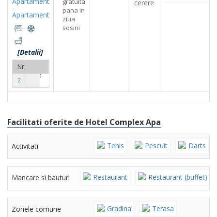
Apartament
gratuita
cerere
-
pana in
Apartament
ziua
sosirii
[Detalii]
Nr.
camere:
2
Facilitati oferite de Hotel Complex Apa
Tenis
Pescuit
Darts
Activitati
Restaurant
Restaurant (buffet)
Mancare si bauturi
Gradina
Terasa
Zonele comune