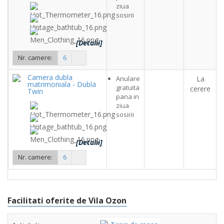
ziua
sosirii
[Detalii]
Nr. camere:
6
Camera dubla
Anulare
La
matrimoniala - Dubla
gratuita
cerere
Twin
pana in
ziua
sosirii
[Detalii]
Nr. camere:
6
Facilitati oferite de Vila Ozon