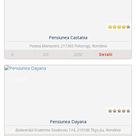
Pensiunea Platinum
mânia
Strada Margaritarului, Nr. 1, 223344 Tîrgu Ji
0
0.0
2512
Detalii
De la
80 RON
Pensiunea Rubin
 Jiu, România
Str. Gheorghe Tatarascu,nr.148-150, 210257 Rî