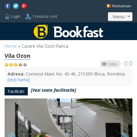
Romanian
Login
Creeaza cont
Meniu
Home
»
Cazare Vila Ozon Ranca
Vila Ozon
0.0
nota
Adresa:
Cornesul Mare No. 45-46, 215300 Rînca, România
[vezi harta]
[Vezi toate facilitatile]
Facilitati: