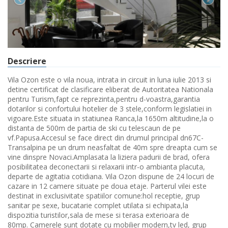
Descriere
Vila Ozon este o vila noua, intrata in circuit in luna iulie 2013 si
detine certificat de clasificare eliberat de Autoritatea Nationala
pentru Turism,fapt ce reprezinta,pentru d-voastra,garantia
dotarilor si confortului hotelier de 3 stele,conform legislatiei in
vigoare.Este situata in statiunea Ranca,la 1650m altitudine,la o
distanta de 500m de partia de ski cu telescaun de pe
vf.Papusa.Accesul se face direct din drumul principal dn67C-
Transalpina pe un drum neasfaltat de 40m spre dreapta cum se
vine dinspre Novaci.Amplasata la liziera padurii de brad, ofera
posibilitatea deconectarii si relaxarii intr-o ambianta placuta,
departe de agitatia cotidiana. Vila Ozon dispune de 24 locuri de
cazare in 12 camere situate pe doua etaje. Parterul vilei este
destinat in exclusivitate spatiilor comune:hol receptie, grup
sanitar pe sexe, bucatarie complet utilata si echipata,la
dispozitia turistilor,sala de mese si terasa exterioara de
80mp. Camerele sunt dotate cu mobilier modern,tv led, grup