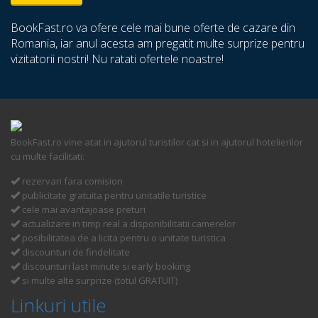
BookFast.ro va ofere cele mai bune oferte de cazare din
Romania, iar anul acesta am pregatit multe surprize pentru
vizitatorii nostri! Nu ratati ofertele noastre!
BookFast.ro vine atat in ajutorul turistilor cat si in ajutorul hotelierilor
cu multe facilitati:
rezervari fara comision
publicitate gratuita pentru unitatile turistice
cele mai avantajoase preturi
actualizare in timp real a disponibilitatii camerelor
posibilitatea de a licita pentru o unitate turistica
discounturi de findelitate
discounturi last minute si early booking
si multe alte surprize (totul GRATUIT)
Linkuri utile