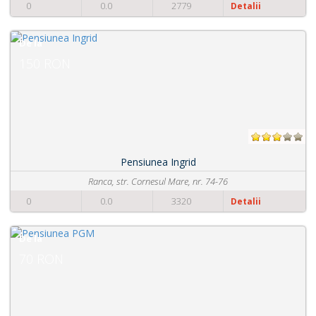
0
0.0
3651
Detalii
De la
90 RON
Pensiunea Saradavy
Str Principala nr 872, Polovragi, 217365 Polovr
0
0.0
2440
Detalii
De la
60 RON