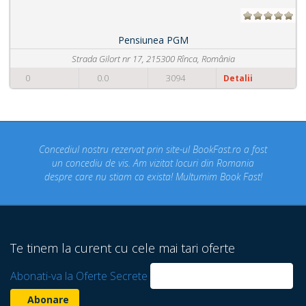
Pensiunea Tania
ânia
Str Cornesului, 215300 Rînca, Români
0
0.0
2967
Detalii
kFast.ro a fost
Pe BookFast.ro am gasit cel mai mic pret 
 din Romania
pensiunea pe care o cautam pentru a ne p
im Book Fast!
concediul!
Te tinem la curent cu cele mai tari oferte
Abonati-va la Oferte Secrete