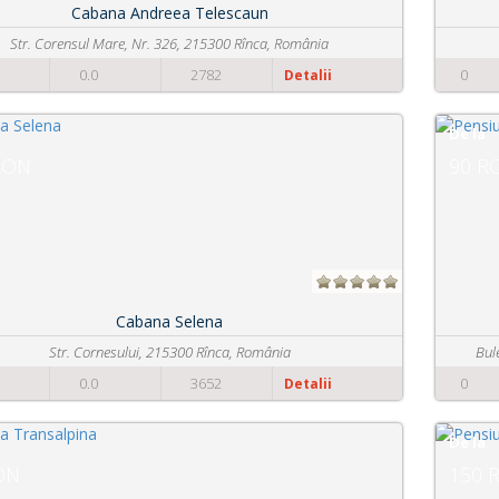
Pensiunea Castania
Poiana Manastirii, 217365 Polovragi, România
0
0.0
2202
Detalii
De la
90 RON
Pensiunea Dayana
Bulevardul Ecaterina Teodoroiu 114, 210106 Tîrgu Jiu, România
0
0.0
2779
Detalii
De la
150 RON