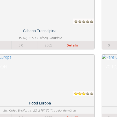
Pensiunea Ingrid
Ranca, str. Cornesul Mare, nr. 74-76
0
0.0
3320
Detalii
De la
70 RON
Pensiunea PGM
Strada Gilort nr 17, 215300 Rînca, România