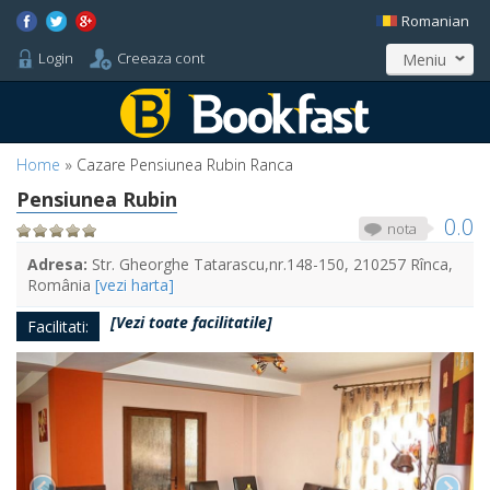
Romanian
Login
Creeaza cont
Meniu
Home
»
Cazare Pensiunea Rubin Ranca
Pensiunea Rubin
0.0
nota
Adresa:
Str. Gheorghe Tatarascu,nr.148-150, 210257 Rînca,
România
[vezi harta]
[Vezi toate facilitatile]
Facilitati: