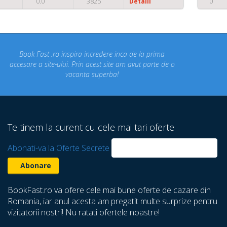
0
0.0
3094
Detalii
Concediul nostru rezervat prin site-ul BookFast.ro a fost
un concediu de vis. Am vizitat locuri din Romania
despre care nu stiam ca exista! Multumim Book Fast!
Te tinem la curent cu cele mai tari oferte
Abonati-va la Oferte Secrete
BookFast.ro va ofere cele mai bune oferte de cazare din
Romania, iar anul acesta am pregatit multe surprize pentru
vizitatorii nostri! Nu ratati ofertele noastre!