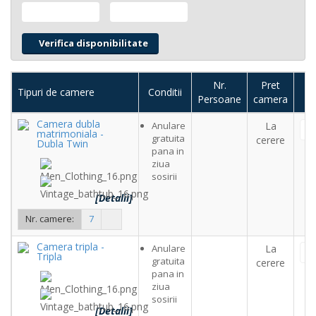
Nr.
Pret
Tipuri de camere
Conditii
N
Persoane
camera
Camera dubla
Anulare
La
matrimoniala -
gratuita
cerere
Dubla Twin
pana in
ziua
sosirii
[Detalii]
Nr. camere:
7
Camera tripla -
Anulare
La
Tripla
gratuita
cerere
pana in
ziua
sosirii
[Detalii]