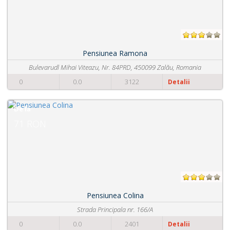
Pensiunea Magnolia 1
Strada Petrindu nr.54
0
0.0
1825
Detalii
De la
111 RON
Pensiunea Magnolia 2
Strada Principala nr.54
0
0.0
1772
Detalii