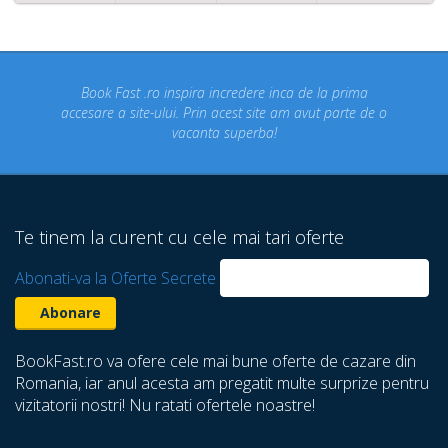
Concediul nostru rezervat prin site-ul BookFast.ro a fost
o
un concediu de vis. Am vizitat locuri din Romania
despre care nu stiam ca exista! Multumim Book Fast!
Te tinem la curent cu cele mai tari oferte
Abonati-va la Oferte Secrete
BookFast.ro va ofere cele mai bune oferte de cazare din
Romania, iar anul acesta am pregatit multe surprize pentru
vizitatorii nostri! Nu ratati ofertele noastre!