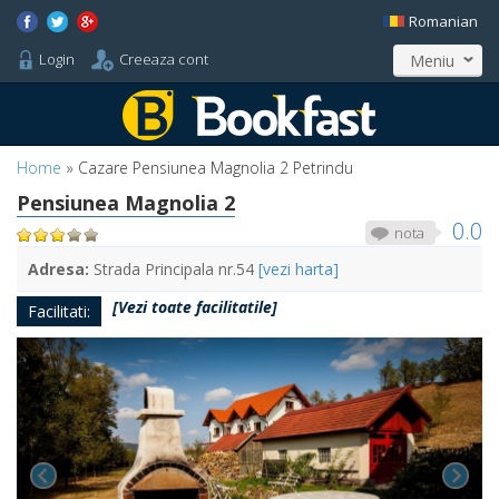
Romanian
Login
Creeaza cont
Meniu
Home
»
Cazare Pensiunea Magnolia 2 Petrindu
Pensiunea Magnolia 2
0.0
nota
Adresa:
Strada Principala nr.54
[vezi harta]
[Vezi toate facilitatile]
Facilitati: