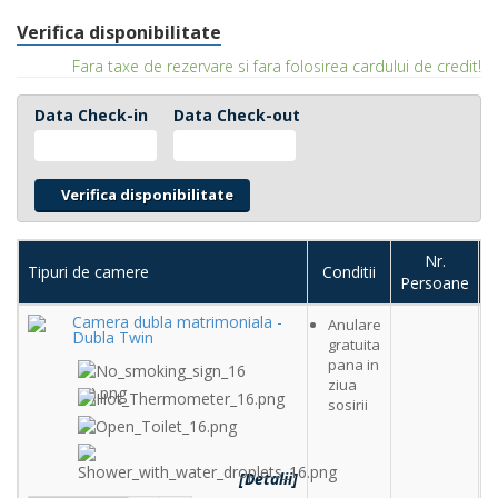
Verifica disponibilitate
Fara taxe de rezervare si fara folosirea cardului de credit!
Data Check-in
Data Check-out
Nr.
Tipuri de camere
Conditii
Persoane
c
Camera dubla matrimoniala -
Anulare
Dubla Twin
gratuita
pana in
ziua
sosirii
[Detalii]