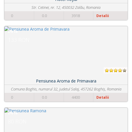
Strada Principala nr. 450
0
0.0
5127
Detalii
De la
70 RON
Pensiunea Renata
Strada Principala nr.154
0
0.0
2254
Detalii
De la
97 RON