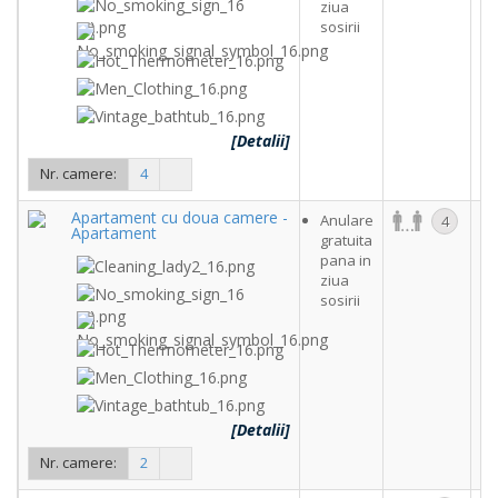
ziua
sosirii
[Detalii]
Nr. camere:
4
Apartament cu doua camere -
Anulare
4
Apartament
gratuita
c
pana in
ziua
sosirii
[Detalii]
Nr. camere:
2