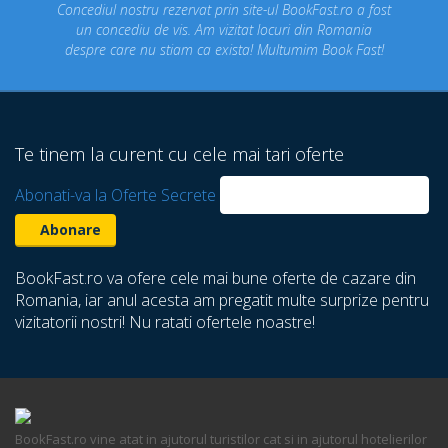
stru rezervat prin site-ul BookFast.ro a fost
Pe BookFast.r
iu de vis. Am vizitat locuri din Romania
pensiunea pe 
e nu stiam ca exista! Multumim Book Fast!
Te tinem la curent cu cele mai tari oferte
Abonati-va la Oferte Secrete
BookFast.ro va ofere cele mai bune oferte de cazare din
Romania, iar anul acesta am pregatit multe surprize pentru
vizitatorii nostri! Nu ratati ofertele noastre!
BookFast.ro vine atat in ajutorul turistilor cat si in ajutorul hotelierilor