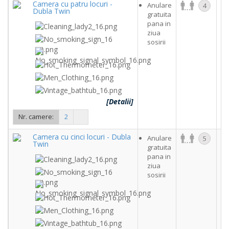
Camera cu patru locuri -
Anulare
4
Dubla Twin
gratuita
c
pana in
ziua
sosirii
[Detalii]
Nr. camere:
2
Camera cu cinci locuri - Dubla
Anulare
5
Twin
gratuita
c
pana in
ziua
sosirii