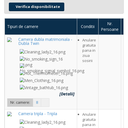
Nr.
Tipuri de camere
Conditii
Persoane
c
Camera dubla matrimoniala -
Anulare
Dubla Twin
gratuita
c
pana in
ziua
sosirii
[Detalii]
Nr. camere:
8
Camera tripla - Tripla
Anulare
gratuita
c
pana in