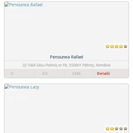
De la
110 RON
Pensiunea Rafael
iu-Paltinis,nr.FN, 550001 Păltiniș, România
Str. Utea
0.0
3446
0
Detalii
De la
115 RON