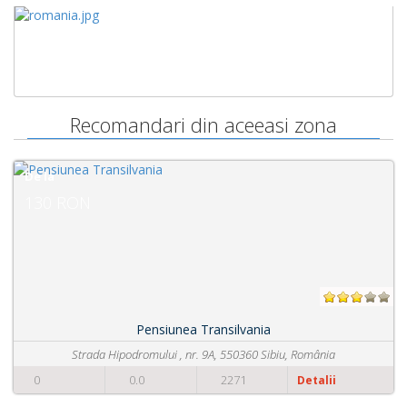
Recomandari din aceeasi zona
De la
100 RON
Pensiunea Transilvania
odromului , nr. 9A, 550360 Sibiu, România
Calea Turn
0.0
2271
0
Detalii