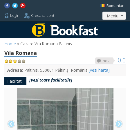
Romanian
Login
Creeaza cont
Meniu
Home
»
Cazare Vila Romana Paltinis
Vila Romana
0.0
nota
Adresa:
Paltinis, 550001 Păltiniș, România
[vezi harta]
[Vezi toate facilitatile]
Facilitati: