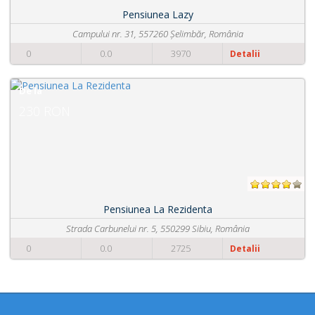
Pensiunea Lazy
ui nr. 31, 557260 Șelimbăr, România
St
0.0
3970
0
Detalii
De la
100 RON
Pensiunea La Rezidenta
arbunelui nr. 5, 550299 Sibiu, România
Strada Un
0.0
2725
0
Detalii