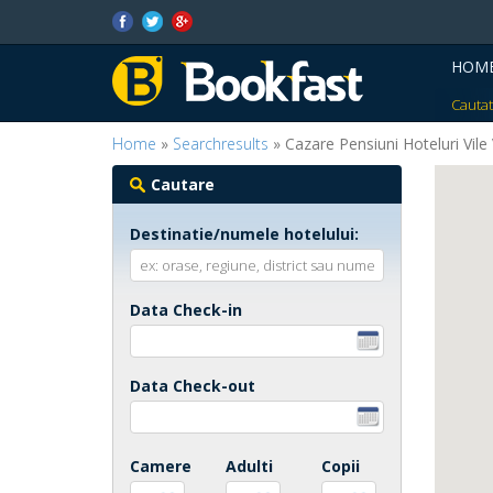
HOM
Cautat
Home
»
Searchresults
» Cazare Pensiuni Hoteluri Vil
Cautare
Destinatie/numele hotelului:
Data Check-in
Data Check-out
Camere
Adulti
Copii