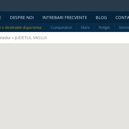
E
DESPRE NOI
INTREBARI FRECVENTE
BLOG
CONT
i o destinatie dupa tema:
Cumparaturi
Mare
Religie
Istori
e Vaslui » JUDETUL VASLUI