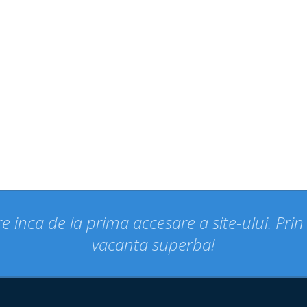
e inca de la prima accesare a site-ului. Pri
vacanta superba!