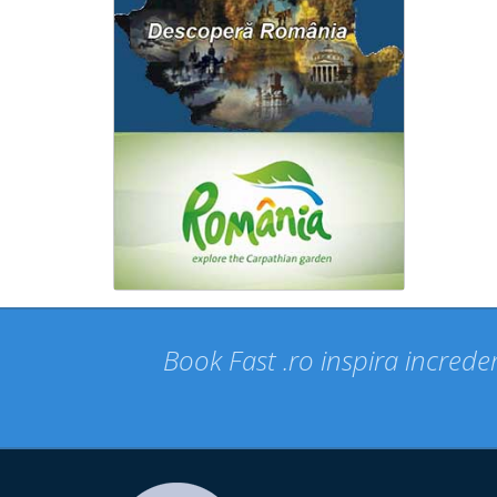
Book Fast .ro inspira increder