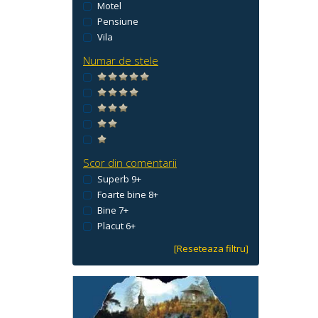
Motel
Pensiune
Vila
Numar de stele
Scor din comentarii
Superb 9+
Foarte bine 8+
Bine 7+
Placut 6+
[Reseteaza filtru]