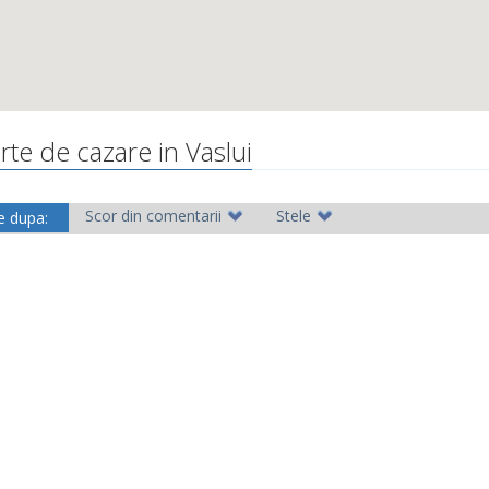
rte de cazare in Vaslui
Scor din comentarii
Stele
e dupa: