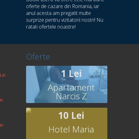
oferte de cazare din Romania, iar
anul acesta am pregatit multe
surprize pentru vizitatorii nostri! Nu
ratati ofertele noastre!
Oferte
1 Lei
Lei
Apartament
Narcis Z
ei
10 Lei
ei
Hotel Maria