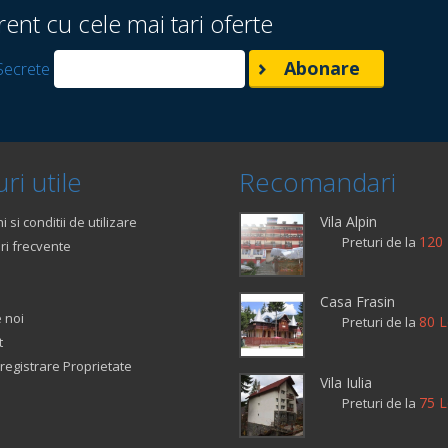
rent cu cele mai tari oferte
Secrete
ri utile
Recomandari
Vila Alpin
 si conditii de utilizare
120 
Preturi de la
ri frecvente
Casa Frasin
 noi
80 L
Preturi de la
t
registrare Proprietate
Vila Iulia
75 L
Preturi de la