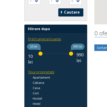
1
1
0
Filtrare dupa
0 ofe
Pret/camera/noapte
10 lei
990 lei
Sortar
990
10
lei
lei
Tipul proprietatii
Apartament
Cabana
Casa
Cort
Hostel
Hotel