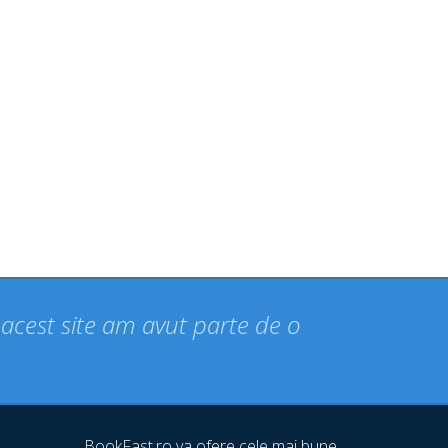
n acest site am avut parte de o
BookFast.ro va ofere cele mai bune