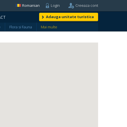
Romanian
Login
Creeaza cont
Adauga unitate turistica
ACT
e
Flora si Fauna
Mai multe