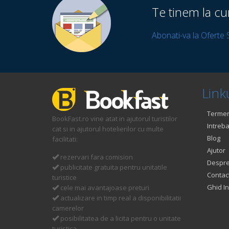
Te tinem la cu
Abonati-va la Oferte 
Linku
Termeni
BookFast.ro vine atat in ajutorul turistilor
Intreba
cat si in ajutorul hotelierilor cu multe
Blog
facilitati:
Ajutor
rezervari fara comision
Despre
publicitate gratuita pentru unitatile
Contac
turistice
Ghid In
cele mai avantajoase preturi
actualizare in timp real a disponibilitatii
camerelor
posibilitatea de a licita pentru o unitate
turistica