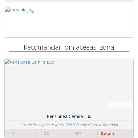
Recomandari din aceeasi zona
De la
102 RON
a Lux
Pensiunea Gent
Vatra Dornei, România
Petreni 64 A, 725700 Vatra D
4
0
0.0
280
Detalii