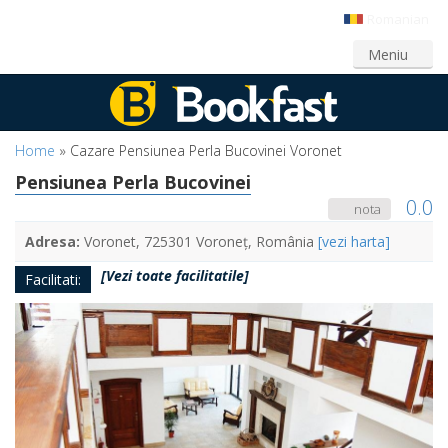
Romanian
Login
Creeaza cont
Meniu
Home
»
Cazare Pensiunea Perla Bucovinei Voronet
Pensiunea Perla Bucovinei
0.0
nota
Adresa:
Voronet, 725301 Voroneț, România
[vezi harta]
[Vezi toate facilitatile]
Facilitati: