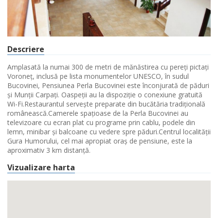
Descriere
Amplasată la numai 300 de metri de mănăstirea cu pereți pictați
Voroneț, inclusă pe lista monumentelor UNESCO, în sudul
Bucovinei, Pensiunea Perla Bucovinei este înconjurată de păduri
și Munții Carpați. Oaspeții au la dispoziție o conexiune gratuită
Wi-Fi.Restaurantul servește preparate din bucătăria tradițională
românească.Camerele spațioase de la Perla Bucovinei au
televizoare cu ecran plat cu programe prin cablu, podele din
lemn, minibar și balcoane cu vedere spre păduri.Centrul localității
Gura Humorului, cel mai apropiat oraș de pensiune, este la
aproximativ 3 km distanță.
Vizualizare harta