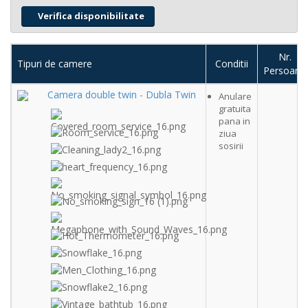
Nr.
Tipuri de camere
Conditii
Persoane
Camera double twin - Dubla Twin
Anulare
gratuita
pana in
ziua
sosirii