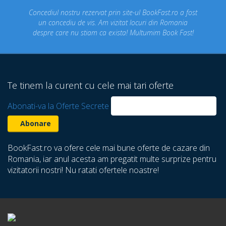
ite-ul BookFast.ro a fost
Pe BookFast.ro am gasit cel mai 
at locuri din Romania
pensiunea pe care o cautam pent
a! Multumim Book Fast!
concediul!
Te tinem la curent cu cele mai tari oferte
Abonati-va la Oferte Secrete
BookFast.ro va ofere cele mai bune oferte de cazare din
Romania, iar anul acesta am pregatit multe surprize pentru
vizitatorii nostri! Nu ratati ofertele noastre!