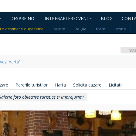
E
DESPRE NOI
INTREBARI FRECVENTE
BLOG
CONT
i o destinatie dupa tema:
Munte
Religie
Mare
Istorie
not
[vezi harta]
azare
Parerile turistilor
Harta
Solicita cazare
Licitatii
alerie foto obiective turistice si imprejurimi