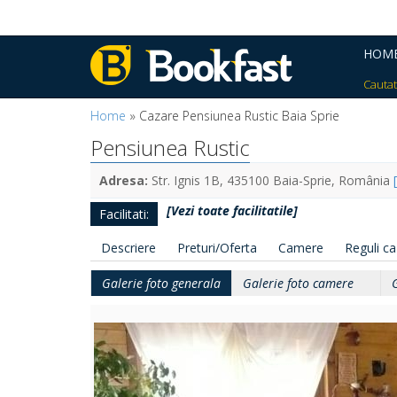
HOM
Cautat
Home
»
Cazare Pensiunea Rustic Baia Sprie
Pensiunea Rustic
Adresa:
Str. Ignis 1B, 435100 Baia-Sprie, România
[Vezi toate facilitatile]
Facilitati:
Descriere
Preturi/Oferta
Camere
Reguli c
Galerie foto generala
Galerie foto camere
G