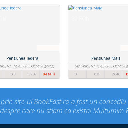
De la
RON
80 RON
Pensiunea Iedera
Pensiunea Maia
nirii, Nr. 32, 437205 Ocna Șugatag,
Str Unirii, Nr. 4, 437205 Ocna Șu
Romania
Romania
0.0
3203
0
0.0
2646
Detalii
D
rin site-ul BookFast.ro a fost un concediu d
espre care nu stiam ca exista! Multumim 