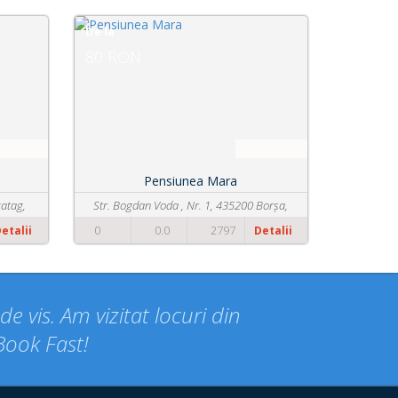
De la
80 RON
Pensiunea Mara
gatag,
Str. Bogdan Voda , Nr. 1, 435200 Borșa,
Romania
0
0.0
2797
etalii
Detalii
e vis. Am vizitat locuri din
Book Fast!