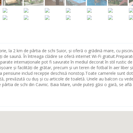
prie, la 2 km de pârtia de schi Suior, și oferă o grădină mare, cu piscin
ăți de saună. În întreaga clădire se oferă internet Wi-Fi gratuit.Preparat
arate internaționale pot fi savurate în mediul decorat în stil rustic de
re și facilități de grătar, precum și un teren de fotbal în aer liber și
le la pensiune includ recepție deschisă nonstop.Toate camerele sunt do
tă, prevăzută cu duș și cu articole de toaletă. Unele au balcon cu ved
ârtia de schi din Cavnic. Baia Mare, unde puteți găsi o gară, se află 