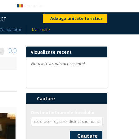
Romanian
Login
Creeaza cont
Adauga unitate turistica
ACT
Cumparaturi
Mai multe
0.0
a
Vizualizate recent
Nu aveti vizualizari recente!
Cautare
Destinatie/numele hotelului