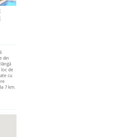
ă
e din
 lângă
 loc de
tate cu
ere
la 7 km.