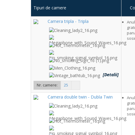
Tipuri de camere
Co
Camera tripla - Tripla
Anu
grat
pana
sosir
[Detalii]
Nr. camere:
25
Camera double twin - Dubla Twin
Anu
grat
pana
sosir