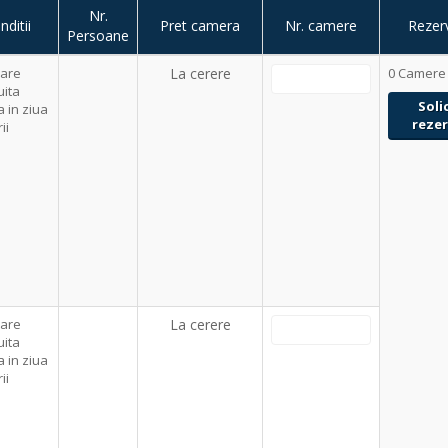
Nr.
nditii
Pret camera
Nr. camere
Rezer
Persoane
lare
La cerere
0
Camere
uita
 in ziua
ii
lare
La cerere
uita
 in ziua
ii