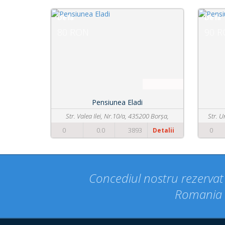
De la
De la
80 RON
90 
Pensiunea Eladi
Str. Valea Ilei, Nr.10/a, 435200 Borșa,
Str. U
România
0
0.0
3893
0
Detalii
Concediul nostru rezervat p
Romania d