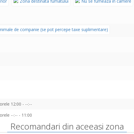
rior
Zona destinata fumatului
Nu se fumeaza in camere
nimale de companie (se pot percepe taxe suplimentare)
orele 12:00 - --:--
orele --:-- - 11:00
Recomandari din aceeasi zona