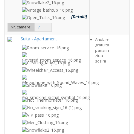
[Detalii]
Nr. camere:
7
Suita - Apartament
Anulare
gratuita
pana in
ziua
sosirii