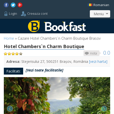
Romanian
Login
Creeaza cont
Meniu
Home
»
Cazare Hotel Chambers`n Charm Boutique Brasov
Hotel Chambers`n Charm Boutique
0.0
nota
Adresa:
Stejerisului 27, 500251 Brașov, România
[vezi harta]
[Vezi toate facilitatile]
Facilitati: