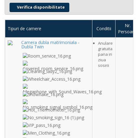
Nr.
Tipuri de camere
Conditii
Persoane
Camera dubla matrimoniala -
Anulare
Dubla Twin
gratuita
pana in
ziua
sosirii