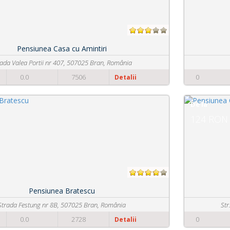
Pensiunea Ambient
62 Iuliu Maniu St., 500091 Brașov, România
0
0.0
3294
Detalii
De la
124 RON
Pensiunea Casa din Bran
Str. Gen. Mosoiu, nr. 367A, 507025 Bran, România
0
0.0
2965
Detalii