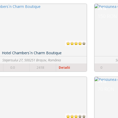
De la
150 RON
Pensiunea Casa Timar
Str Gradinarilor Nr 4, 500096 Brașov, România
0
0.0
2654
Detalii
De la
70 RON