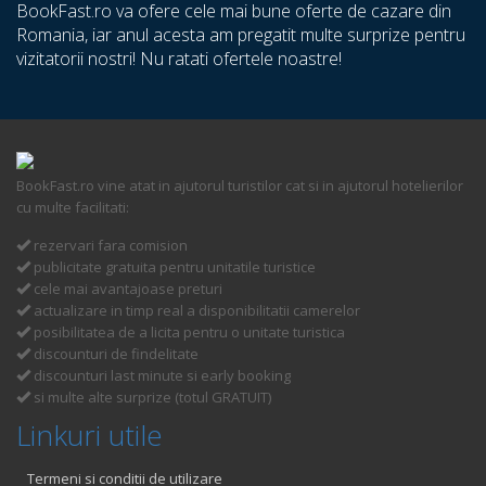
BookFast.ro va ofere cele mai bune oferte de cazare din
Romania, iar anul acesta am pregatit multe surprize pentru
vizitatorii nostri! Nu ratati ofertele noastre!
BookFast.ro vine atat in ajutorul turistilor cat si in ajutorul hotelierilor
cu multe facilitati:
rezervari fara comision
publicitate gratuita pentru unitatile turistice
cele mai avantajoase preturi
actualizare in timp real a disponibilitatii camerelor
posibilitatea de a licita pentru o unitate turistica
discounturi de findelitate
discounturi last minute si early booking
si multe alte surprize (totul GRATUIT)
Linkuri utile
Termeni si conditii de utilizare