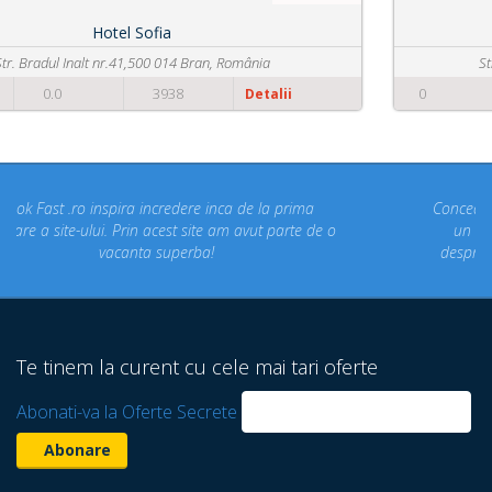
Pensiunea din Livada
Str. Liviu Popovici nr. 15, 507025 Bran, România
0
0.0
5281
Detalii
Concediul nostru rezervat prin site-ul BookFast.ro a fost
un concediu de vis. Am vizitat locuri din Romania
despre care nu stiam ca exista! Multumim Book Fast!
Te tinem la curent cu cele mai tari oferte
Abonati-va la Oferte Secrete