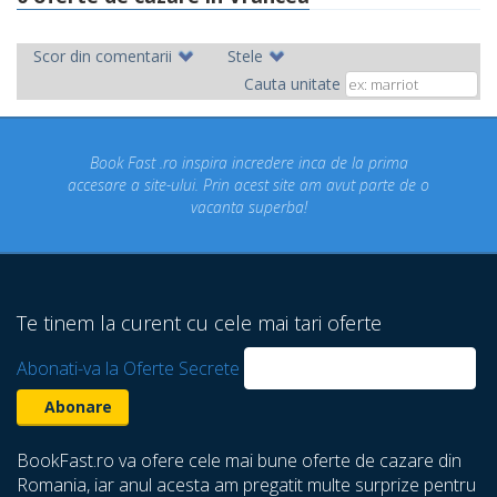
Scor din comentarii
Stele
Cauta unitate
Book Fast .ro inspira incredere inca de la prima
Co
accesare a site-ului. Prin acest site am avut parte de o
vacanta superba!
d
Te tinem la curent cu cele mai tari oferte
Abonati-va la Oferte Secrete
BookFast.ro va ofere cele mai bune oferte de cazare din
Romania, iar anul acesta am pregatit multe surprize pentru