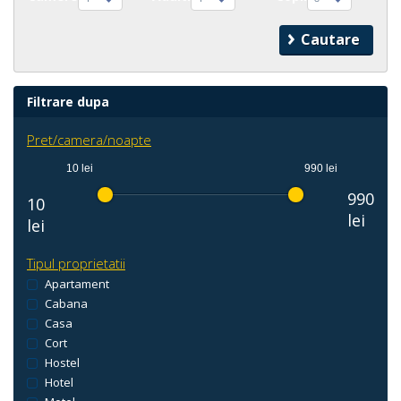
Filtrare dupa
Pret/camera/noapte
10 lei
990 lei
990
10
lei
lei
Tipul proprietatii
Apartament
Cabana
Casa
Cort
Hostel
Hotel