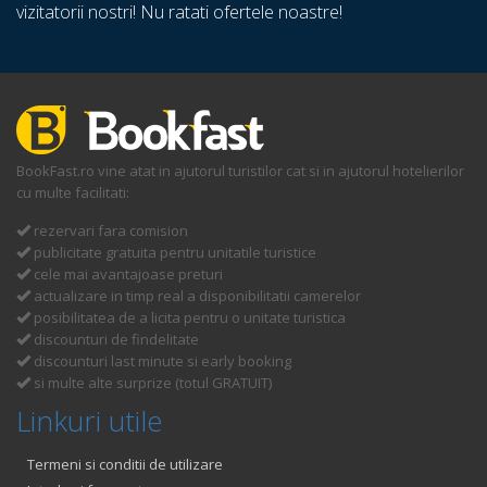
vizitatorii nostri! Nu ratati ofertele noastre!
BookFast.ro vine atat in ajutorul turistilor cat si in ajutorul hotelierilor
cu multe facilitati:
rezervari fara comision
publicitate gratuita pentru unitatile turistice
cele mai avantajoase preturi
actualizare in timp real a disponibilitatii camerelor
posibilitatea de a licita pentru o unitate turistica
discounturi de findelitate
discounturi last minute si early booking
si multe alte surprize (totul GRATUIT)
Linkuri utile
Termeni si conditii de utilizare