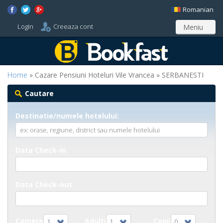
Romanian
Login
Creeaza cont
Meniu
Home
» Cazare Pensiuni Hoteluri Vile Vrancea » SERBANESTI
Cautare
Destinatie/numele hotelului:
Data Check-in
Data Check-out
Camere
Adulti
Copii
1
1
0