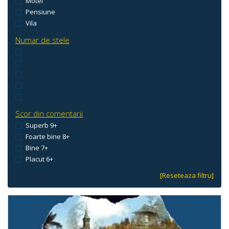
Motel
Pensiune
Vila
Numar de stele
Scor din comentarii
Superb 9+
Foarte bine 8+
Bine 7+
Placut 6+
[Reseteaza filtru]