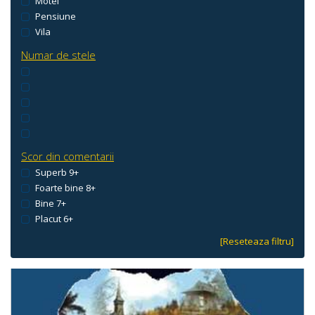
Motel
Pensiune
Vila
Numar de stele
Scor din comentarii
Superb 9+
Foarte bine 8+
Bine 7+
Placut 6+
[Reseteaza filtru]