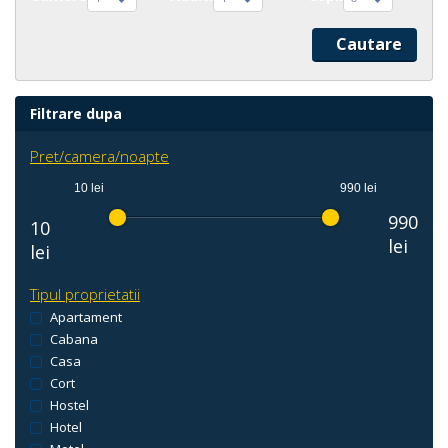
Filtrare dupa
Pret/camera/noapte
10 lei
990 lei
990
10
lei
lei
Tipul proprietatii
Apartament
Cabana
Casa
Cort
Hostel
Hotel