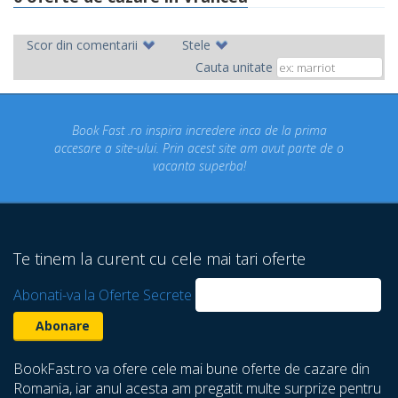
Scor din comentarii
Stele
Cauta unitate
ro inspira incredere inca de la prima
Concediul nostru rez
-ului. Prin acest site am avut parte de o
un concediu de vi
vacanta superba!
despre care nu sti
Te tinem la curent cu cele mai tari oferte
Abonati-va la Oferte Secrete
BookFast.ro va ofere cele mai bune oferte de cazare din
Romania, iar anul acesta am pregatit multe surprize pentru