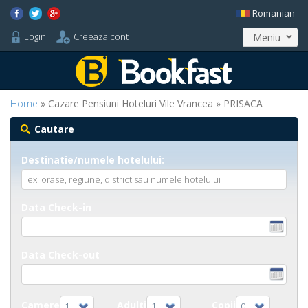
Romanian
Login
Creeaza cont
Meniu
Home
» Cazare Pensiuni Hoteluri Vile Vrancea » PRISACA
Cautare
Destinatie/numele hotelului:
Data Check-in
Data Check-out
Camere
Adulti
Copii
1
1
0