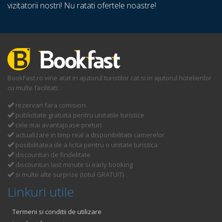
vizitatorii nostri! Nu ratati ofertele noastre!
BookFast.ro vine atat in ajutorul turistilor cat si in ajutorul hotelierilor
cu multe facilitati:
rezervari fara comision
publicitate gratuita pentru unitatile turistice
cele mai avantajoase preturi
actualizare in timp real a disponibilitatii camerelor
posibilitatea de a licita pentru o unitate turistica
discounturi de findelitate
discounturi last minute si early booking
si multe alte surprize (totul GRATUIT)
Linkuri utile
Termeni si conditii de utilizare