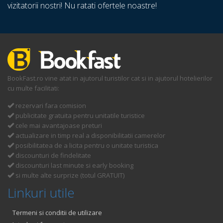
vizitatorii nostri! Nu ratati ofertele noastre!
BookFast.ro vine atat in ajutorul turistilor cat si in ajutorul hotelierilor
cu multe facilitati:
rezervari fara comision
publicitate gratuita pentru unitatile turistice
cele mai avantajoase preturi
actualizare in timp real a disponibilitatii camerelor
posibilitatea de a licita pentru o unitate turistica
discounturi de findelitate
discounturi last minute si early booking
si multe alte surprize (totul GRATUIT)
Linkuri utile
Termeni si conditii de utilizare