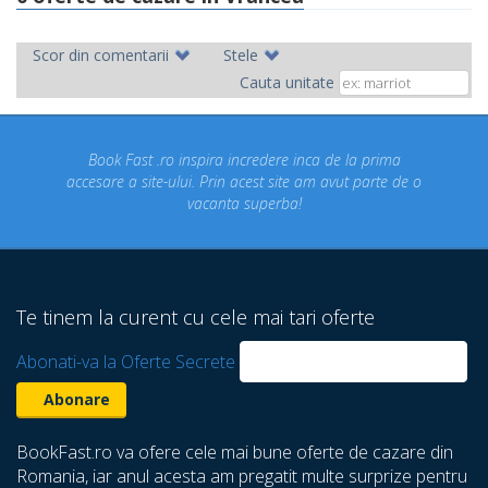
Scor din comentarii
Stele
Cauta unitate
ok Fast .ro inspira incredere inca de la prima
Concediul n
re a site-ului. Prin acest site am avut parte de o
un conce
vacanta superba!
despre ca
Te tinem la curent cu cele mai tari oferte
Abonati-va la Oferte Secrete
BookFast.ro va ofere cele mai bune oferte de cazare din
Romania, iar anul acesta am pregatit multe surprize pentru