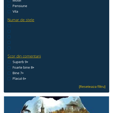
Motel
Pensiune
Vila
Numar de stele
Scor din comentarii
Superb 9+
Foarte bine 8+
Bine 7+
Placut 6+
[Reseteaza filtru]