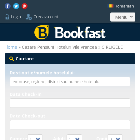
Romanian
Login
Creeaza cont
Meniu
Home
» Cazare Pensiuni Hoteluri Vile Vrancea » CIRLIGELE
Cautare
Destinatie/numele hotelului:
Data Check-in
Data Check-out
Camere
Adulti
Copii
1
1
0