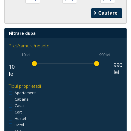
Filtrare dupa
Pret/camera/noapte
10 lei
990 lei
990
10
lei
lei
Tipul proprietatii
Apartament
Cabana
Casa
Cort
Hostel
Hotel