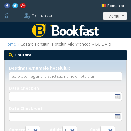
Romanian
Login
Creeaza cont
Meniu
Home
» Cazare Pensiuni Hoteluri Vile Vrancea » BLIDARI
Cautare
Destinatie/numele hotelului:
Data Check-in
Data Check-out
Camere
Adulti
Copii
1
1
0