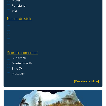
Motel
Pensiune
Vila
Numar de stele
Scor din comentarii
Superb 9+
Foarte bine 8+
Bine 7+
Placut 6+
[Reseteaza filtru]