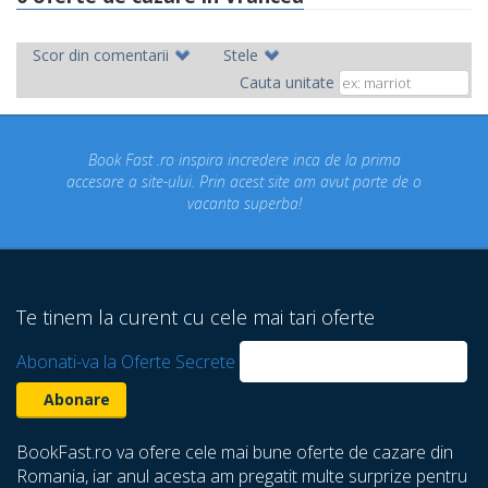
Scor din comentarii
Stele
Cauta unitate
 incredere inca de la prima
Concediul nostru rezervat prin 
n acest site am avut parte de o
un concediu de vis. Am viz
ta superba!
despre care nu stiam ca exi
Te tinem la curent cu cele mai tari oferte
Abonati-va la Oferte Secrete
BookFast.ro va ofere cele mai bune oferte de cazare din
Romania, iar anul acesta am pregatit multe surprize pentru