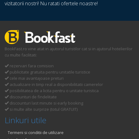
vizitatorii nostri! Nu ratati ofertele noastre!
BookFast.ro vine atat in ajutorul turistilor cat si in ajutorul hotelierilor
cu multe facilitati:
rezervari fara comision
publicitate gratuita pentru unitatile turistice
cele mai avantajoase preturi
actualizare in timp real a disponibilitatii camerelor
posibilitatea de a licita pentru o unitate turistica
discounturi de findelitate
discounturi last minute si early booking
si multe alte surprize (totul GRATUIT)
Linkuri utile
Termeni si conditii de utilizare