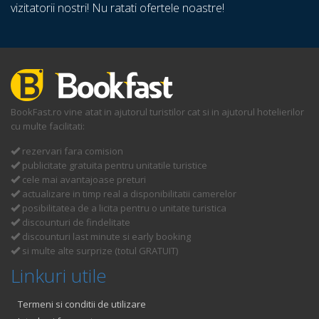
vizitatorii nostri! Nu ratati ofertele noastre!
BookFast.ro vine atat in ajutorul turistilor cat si in ajutorul hotelierilor
cu multe facilitati:
rezervari fara comision
publicitate gratuita pentru unitatile turistice
cele mai avantajoase preturi
actualizare in timp real a disponibilitatii camerelor
posibilitatea de a licita pentru o unitate turistica
discounturi de findelitate
discounturi last minute si early booking
si multe alte surprize (totul GRATUIT)
Linkuri utile
Termeni si conditii de utilizare