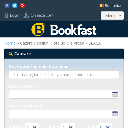
Romanian
Login
Creeaza cont
Meniu
Home
» Cazare Pensiuni Hoteluri Vile Vilcea » SEACA
Cautare
Destinatie/numele hotelului:
Data Check-in
Data Check-out
Camere
Adulti
Copii
1
1
0