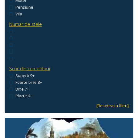
Motel
Pensiune
Vila
Numar de stele
Scor din comentarii
Superb 9+
Foarte bine 8+
Bine 7+
Placut 6+
[Reseteaza filtru]