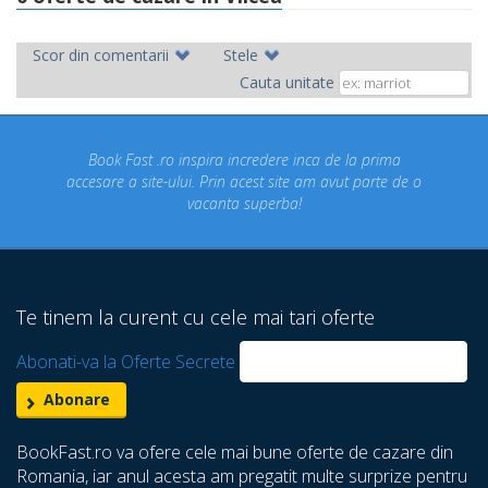
Scor din comentarii
Stele
Cauta unitate
 incredere inca de la prima
Concediul nostru rezervat prin 
n acest site am avut parte de o
un concediu de vis. Am viz
ta superba!
despre care nu stiam ca exi
Te tinem la curent cu cele mai tari oferte
Abonati-va la Oferte Secrete
BookFast.ro va ofere cele mai bune oferte de cazare din
Romania, iar anul acesta am pregatit multe surprize pentru