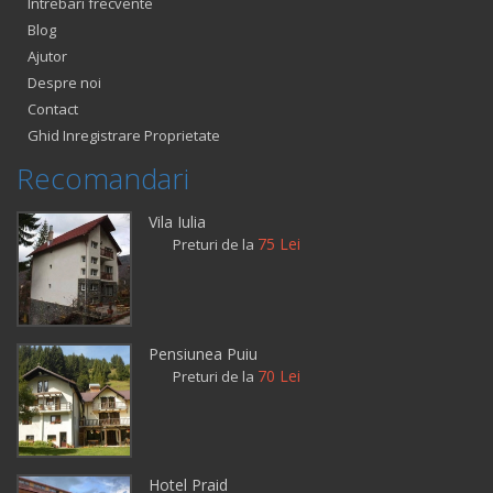
Intrebari frecvente
Blog
Ajutor
Despre noi
Contact
Ghid Inregistrare Proprietate
Recomandari
Vila Iulia
75 Lei
Preturi de la
Pensiunea Puiu
70 Lei
Preturi de la
Hotel Praid