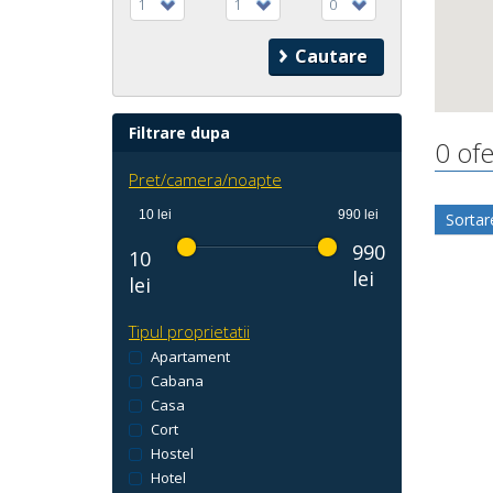
1
1
0
Filtrare dupa
0 ofe
Pret/camera/noapte
10 lei
990 lei
Sortar
990
10
lei
lei
Tipul proprietatii
Apartament
Cabana
Casa
Cort
Hostel
Hotel