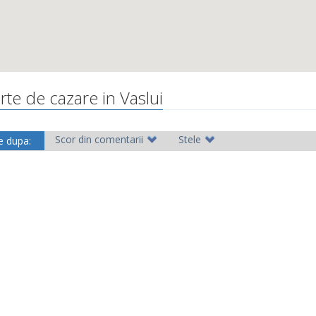
rte de cazare in Vaslui
Scor din comentarii
Stele
e dupa: