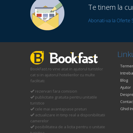
Te tinem la cu
Abonati-va la Oferte 
Linku
Termeni
BookFast.ro vine atat in ajutorul turistilor
Intreba
cat si in ajutorul hotelierilor cu multe
Blog
facilitati:
Ajutor
rezervari fara comision
Despre
publicitate gratuita pentru unitatile
Contac
turistice
Ghid In
cele mai avantajoase preturi
actualizare in timp real a disponibilitatii
camerelor
posibilitatea de a licita pentru o unitate
turistica