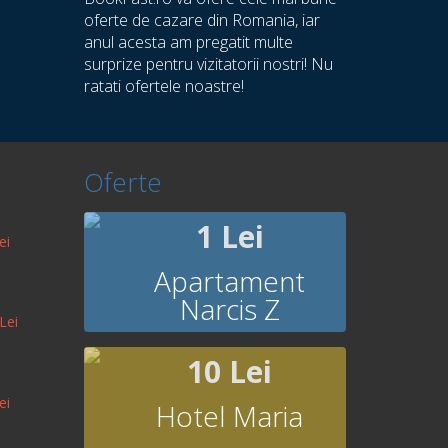
oferte de cazare din Romania, iar
anul acesta am pregatit multe
surprize pentru vizitatorii nostri! Nu
ratati ofertele noastre!
Oferte
1 Lei
ei
Apartament
Narcis Z
Lei
10 Lei
ei
Hotel Maria