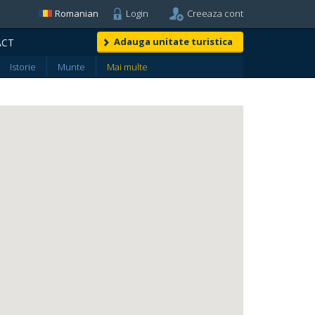
Romanian
Login
Creeaza cont
Adauga unitate turistica
ACT
Istorie
Munte
Mai multe