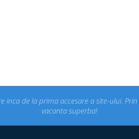
e inca de la prima accesare a site-ului. Pri
vacanta superba!