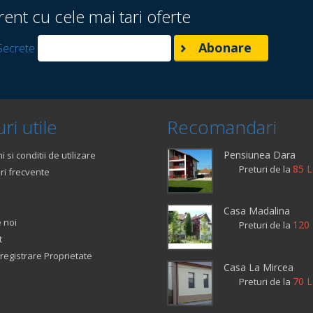
rent cu cele mai tari oferte
Secrete
ri utile
Recomandari
Pensiunea Dara
 si conditii de utilizare
85 L
Preturi de la
ri frecvente
Casa Madalina
 noi
120 
Preturi de la
t
registrare Proprietate
Casa La Mircea
70 L
Preturi de la