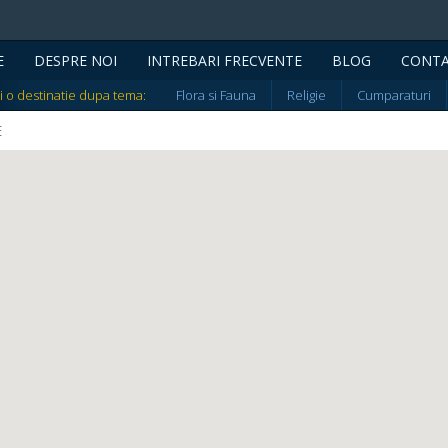
E
DESPRE NOI
INTREBARI FRECVENTE
BLOG
CONT
i o destinatie dupa tema:
Flora si Fauna
Religie
Cumparaturi
E