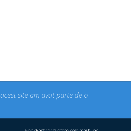
n acest site am avut parte de o
BookFast.ro va ofere cele mai bune