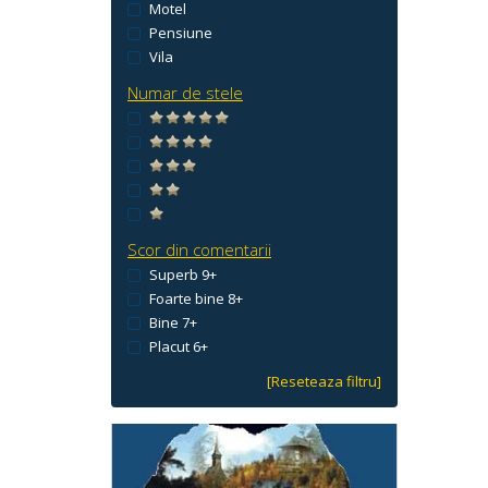
Motel
Pensiune
Vila
Numar de stele
Scor din comentarii
Superb 9+
Foarte bine 8+
Bine 7+
Placut 6+
[Reseteaza filtru]