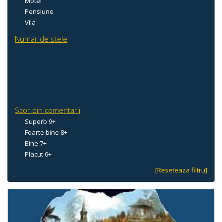
Motel
Pensiune
Vila
Numar de stele
Scor din comentarii
Superb 9+
Foarte bine 8+
Bine 7+
Placut 6+
[Reseteaza filtru]