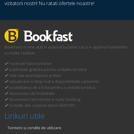
vizitatorii nostri! Nu ratati ofertele noastre!
BookFast.ro vine atat in ajutorul turistilor cat si in ajutorul hotelierilor
cu multe facilitati:
rezervari fara comision
publicitate gratuita pentru unitatile turistice
cele mai avantajoase preturi
actualizare in timp real a disponibilitatii camerelor
posibilitatea de a licita pentru o unitate turistica
discounturi de findelitate
discounturi last minute si early booking
si multe alte surprize (totul GRATUIT)
Linkuri utile
Termeni si conditii de utilizare