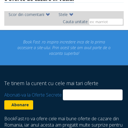
Scor din comentarii
Stele
Cauta unitate
Fast .ro inspira incredere inca de la prima
Concediul nost
a site-ului. Prin acest site am avut parte de o
un concediu
vacanta superba!
despre care 
Te tinem la curent cu cele mai tari oferte
Abonati-va la Oferte Secrete
BookFast.ro va ofere cele mai bune oferte de cazare din
Romania, iar anul acesta am pregatit multe surprize pentru