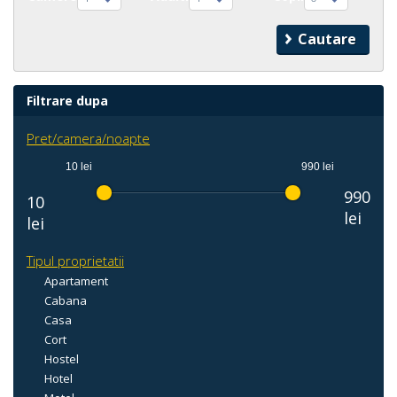
Filtrare dupa
Pret/camera/noapte
10 lei
990 lei
990
10
lei
lei
Tipul proprietatii
Apartament
Cabana
Casa
Cort
Hostel
Hotel