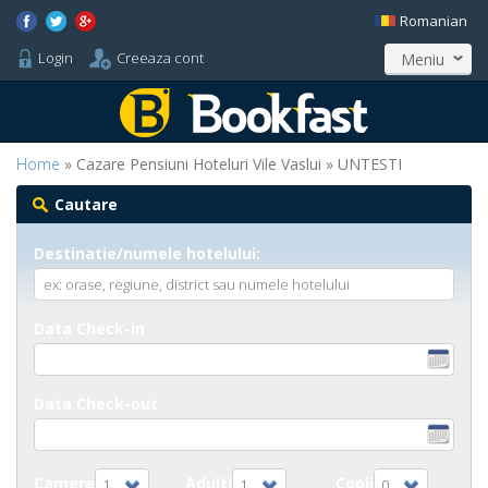
Romanian
Login
Creeaza cont
Meniu
Home
» Cazare Pensiuni Hoteluri Vile Vaslui » UNTESTI
Cautare
Destinatie/numele hotelului:
Data Check-in
Data Check-out
Camere
Adulti
Copii
1
1
0