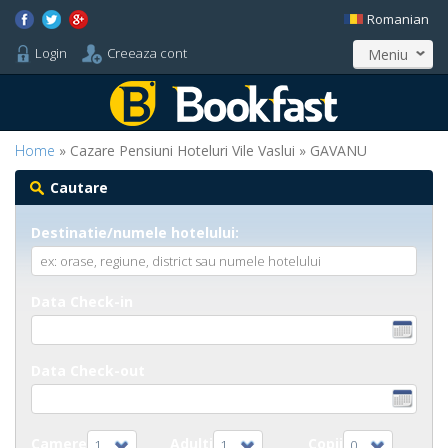
Romanian
Login
Creeaza cont
Meniu
Home
» Cazare Pensiuni Hoteluri Vile Vaslui » GAVANU
Cautare
Destinatie/numele hotelului:
Data Check-in
Data Check-out
Camere
Adulti
Copii
1
1
0