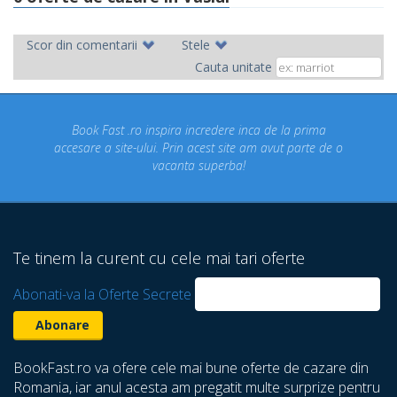
Scor din comentarii
Stele
Cauta unitate
Fast .ro inspira incredere inca de la prima
Concediul nost
a site-ului. Prin acest site am avut parte de o
un concediu
vacanta superba!
despre care 
Te tinem la curent cu cele mai tari oferte
Abonati-va la Oferte Secrete
BookFast.ro va ofere cele mai bune oferte de cazare din
Romania, iar anul acesta am pregatit multe surprize pentru