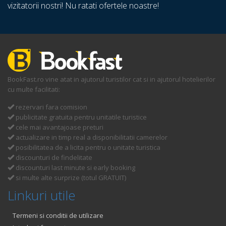
vizitatorii nostri! Nu ratati ofertele noastre!
BookFast.ro vine atat in ajutorul turistilor cat si in ajutorul hotelierilor
cu multe facilitati:
rezervari fara comision
publicitate gratuita pentru unitatile turistice
cele mai avantajoase preturi
actualizare in timp real a disponibilitatii camerelor
posibilitatea de a licita pentru o unitate turistica
discounturi de findelitate
discounturi last minute si early booking
si multe alte surprize (totul GRATUIT)
Linkuri utile
Termeni si conditii de utilizare