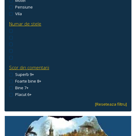
Motel
Pensiune
Vila
Numar de stele
Scor din comentarii
Superb 9+
Foarte bine 8+
Bine 7+
Placut 6+
[Reseteaza filtru]