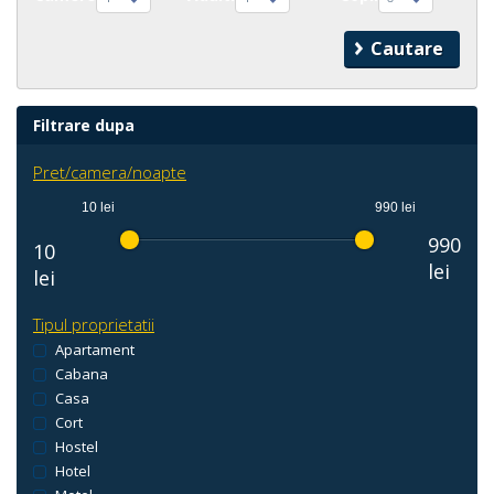
Filtrare dupa
Pret/camera/noapte
10 lei
990 lei
990
10
lei
lei
Tipul proprietatii
Apartament
Cabana
Casa
Cort
Hostel
Hotel