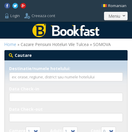
Romanian
Login
Creeaza cont
Meniu
Home
» Cazare Pensiuni Hoteluri Vile Tulcea » SOMOVA
Cautare
Destinatie/numele hotelului:
Data Check-in
Data Check-out
Camere
Adulti
Copii
1
1
0