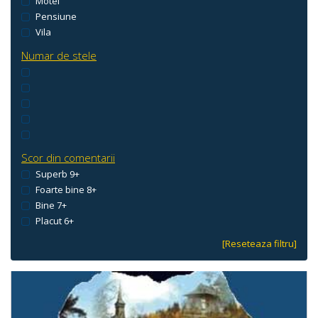
Motel
Pensiune
Vila
Numar de stele
Scor din comentarii
Superb 9+
Foarte bine 8+
Bine 7+
Placut 6+
[Reseteaza filtru]