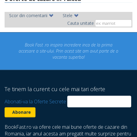
Scor din comentarii
Stele
Cauta unitate
ok Fast .ro inspira incredere inca de la prima
Concediul n
re a site-ului. Prin acest site am avut parte de o
un conce
vacanta superba!
despre ca
Te tinem la curent cu cele mai tari oferte
Abonati-va la Oferte Secrete
BookFast.ro va ofere cele mai bune oferte de cazare din
Romania, iar anul acesta am pregatit multe surprize pentru