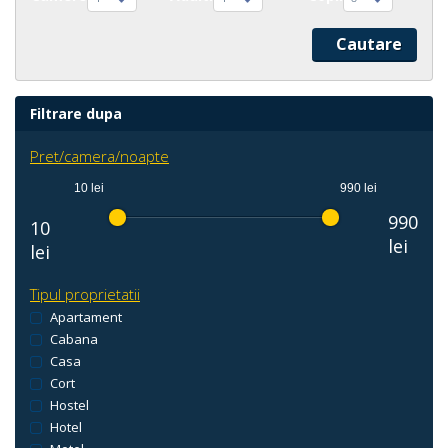
Filtrare dupa
Pret/camera/noapte
10 lei
990 lei
990
10
lei
lei
Tipul proprietatii
Apartament
Cabana
Casa
Cort
Hostel
Hotel