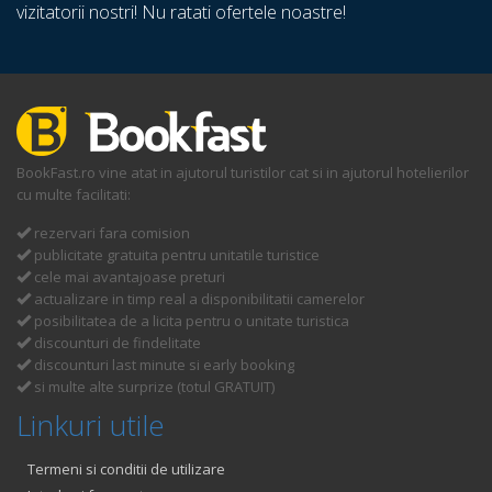
vizitatorii nostri! Nu ratati ofertele noastre!
BookFast.ro vine atat in ajutorul turistilor cat si in ajutorul hotelierilor
cu multe facilitati:
rezervari fara comision
publicitate gratuita pentru unitatile turistice
cele mai avantajoase preturi
actualizare in timp real a disponibilitatii camerelor
posibilitatea de a licita pentru o unitate turistica
discounturi de findelitate
discounturi last minute si early booking
si multe alte surprize (totul GRATUIT)
Linkuri utile
Termeni si conditii de utilizare