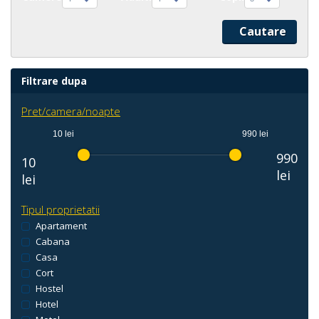
Filtrare dupa
Pret/camera/noapte
10 lei
990 lei
990
10
lei
lei
Tipul proprietatii
Apartament
Cabana
Casa
Cort
Hostel
Hotel