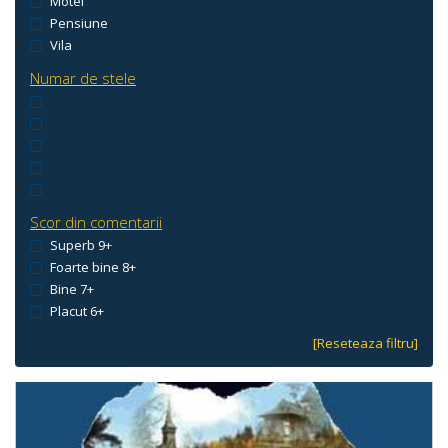
Motel
Pensiune
Vila
Numar de stele
Scor din comentarii
Superb 9+
Foarte bine 8+
Bine 7+
Placut 6+
[Reseteaza filtru]