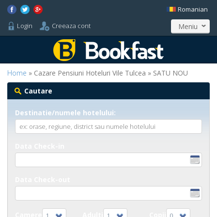
Romanian
Login
Creeaza cont
Meniu
Home
» Cazare Pensiuni Hoteluri Vile Tulcea » SATU NOU
Cautare
Destinatie/numele hotelului:
Data Check-in
Data Check-out
Camere
Adulti
Copii
1
1
0