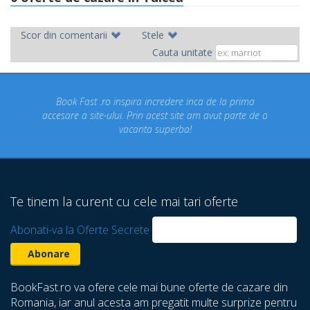
Scor din comentarii
Stele
Cauta unitate
Fast .ro inspira incredere inca de la prima
Concediul nost
a site-ului. Prin acest site am avut parte de o
un concediu
vacanta superba!
despre care 
Te tinem la curent cu cele mai tari oferte
Abonati-va la Oferte Secrete
BookFast.ro va ofere cele mai bune oferte de cazare din
Romania, iar anul acesta am pregatit multe surprize pentru