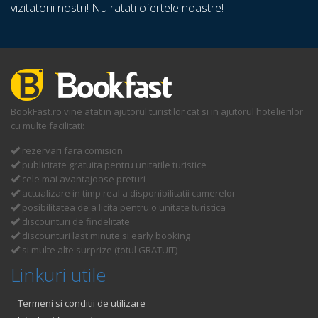
vizitatorii nostri! Nu ratati ofertele noastre!
BookFast.ro vine atat in ajutorul turistilor cat si in ajutorul hotelierilor
cu multe facilitati:
rezervari fara comision
publicitate gratuita pentru unitatile turistice
cele mai avantajoase preturi
actualizare in timp real a disponibilitatii camerelor
posibilitatea de a licita pentru o unitate turistica
discounturi de findelitate
discounturi last minute si early booking
si multe alte surprize (totul GRATUIT)
Linkuri utile
Termeni si conditii de utilizare