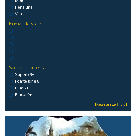
Motel
Pensiune
Vila
Numar de stele
Scor din comentarii
Superb 9+
Foarte bine 8+
Bine 7+
Placut 6+
[Reseteaza filtru]