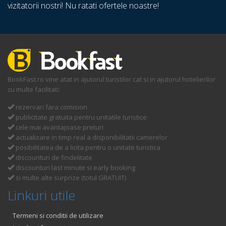
vizitatorii nostri! Nu ratati ofertele noastre!
BookFast.ro vine atat in ajutorul turistilor cat si in ajutorul hotelierilor
cu multe facilitati:
rezervari fara comision
publicitate gratuita pentru unitatile turistice
cele mai avantajoase preturi
actualizare in timp real a disponibilitatii camerelor
posibilitatea de a licita pentru o unitate turistica
discounturi de findelitate
discounturi last minute si early booking
si multe alte surprize (totul GRATUIT)
Linkuri utile
Termeni si conditii de utilizare