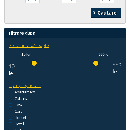
Filtrare dupa
Pret/camera/noapte
10 lei
990 lei
990
10
lei
lei
Tipul proprietatii
Apartament
Cabana
Casa
Cort
Hostel
Hotel