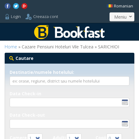
Romanian
Login
Creeaza cont
Meniu
Home
» Cazare Pensiuni Hoteluri Vile Tulcea » SARICHIOI
Cautare
Destinatie/numele hotelului:
Data Check-in
Data Check-out
Camere
Adulti
Copii
1
1
0