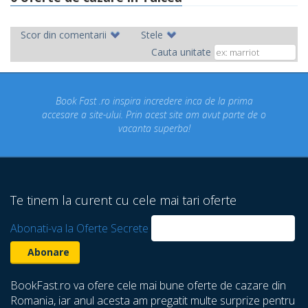
Scor din comentarii
Stele
Cauta unitate
Fast .ro inspira incredere inca de la prima
Concediul nost
a site-ului. Prin acest site am avut parte de o
un concediu
vacanta superba!
despre care 
Te tinem la curent cu cele mai tari oferte
Abonati-va la Oferte Secrete
BookFast.ro va ofere cele mai bune oferte de cazare din
Romania, iar anul acesta am pregatit multe surprize pentru