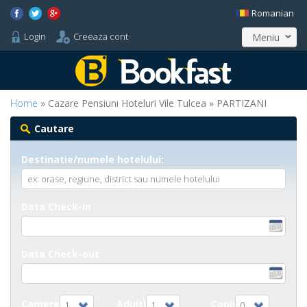
Romanian
Login
Creeaza cont
Meniu
Home
» Cazare Pensiuni Hoteluri Vile Tulcea » PARTIZANI
Cautare
Destinatie/numele hotelului:
Data Check-in
Data Check-out
Camere
Adulti
Copii
1
1
0