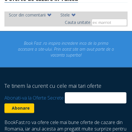
Scor din comentarii
Stele
Cauta unitate
t .ro inspira incredere inca de la prima
Concediul nostru 
ite-ului. Prin acest site am avut parte de o
un concediu de
vacanta superba!
despre care nu 
Te tinem la curent cu cele mai tari oferte
Abonati-va la Oferte Secrete
BookFast.ro va ofere cele mai bune oferte de cazare din
Romania, iar anul acesta am pregatit multe surprize pentru