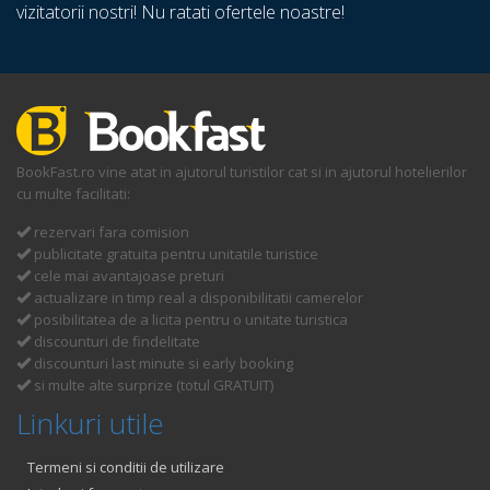
vizitatorii nostri! Nu ratati ofertele noastre!
BookFast.ro vine atat in ajutorul turistilor cat si in ajutorul hotelierilor
cu multe facilitati:
rezervari fara comision
publicitate gratuita pentru unitatile turistice
cele mai avantajoase preturi
actualizare in timp real a disponibilitatii camerelor
posibilitatea de a licita pentru o unitate turistica
discounturi de findelitate
discounturi last minute si early booking
si multe alte surprize (totul GRATUIT)
Linkuri utile
Termeni si conditii de utilizare