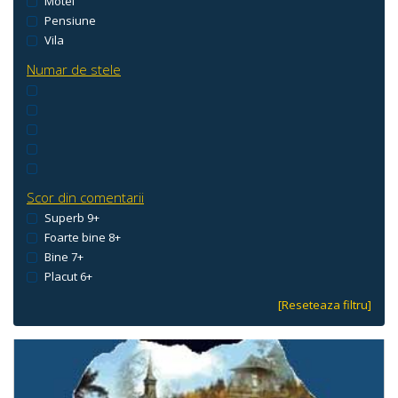
Motel
Pensiune
Vila
Numar de stele
Scor din comentarii
Superb 9+
Foarte bine 8+
Bine 7+
Placut 6+
[Reseteaza filtru]