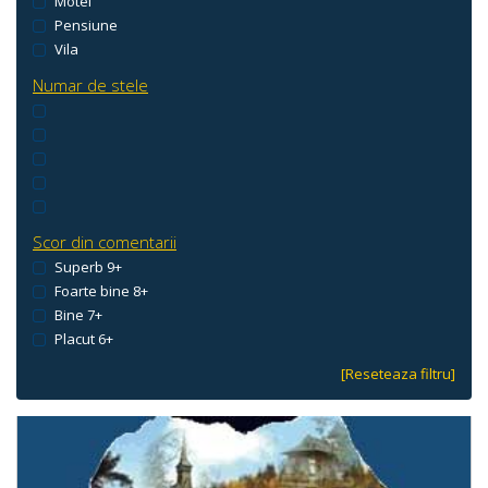
Motel
Pensiune
Vila
Numar de stele
Scor din comentarii
Superb 9+
Foarte bine 8+
Bine 7+
Placut 6+
[Reseteaza filtru]