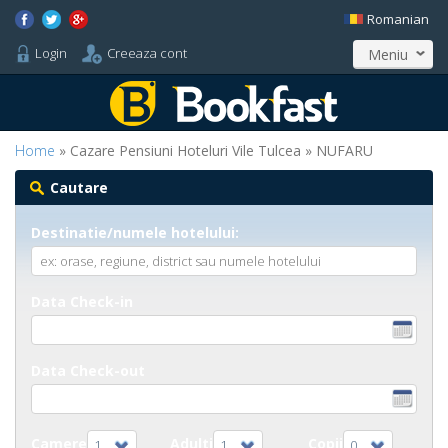
Romanian
Login
Creeaza cont
Meniu
Home
» Cazare Pensiuni Hoteluri Vile Tulcea » NUFARU
Cautare
Destinatie/numele hotelului:
Data Check-in
Data Check-out
Camere
Adulti
Copii
1
1
0