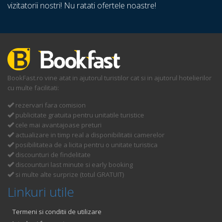
vizitatorii nostri! Nu ratati ofertele noastre!
BookFast.ro vine atat in ajutorul turistilor cat si in ajutorul hotelierilor
cu multe facilitati:
rezervari fara comision
publicitate gratuita pentru unitatile turistice
cele mai avantajoase preturi
actualizare in timp real a disponibilitatii camerelor
posibilitatea de a licita pentru o unitate turistica
discounturi de findelitate
discounturi last minute si early booking
si multe alte surprize (totul GRATUIT)
Linkuri utile
Termeni si conditii de utilizare