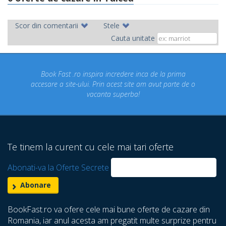
Scor din comentarii
Stele
Cauta unitate
ira incredere inca de la prima
Concediul nostru rezervat p
 Prin acest site am avut parte de o
un concediu de vis. Am 
canta superba!
despre care nu stiam ca 
Te tinem la curent cu cele mai tari oferte
Abonati-va la Oferte Secrete
BookFast.ro va ofere cele mai bune oferte de cazare din
Romania, iar anul acesta am pregatit multe surprize pentru