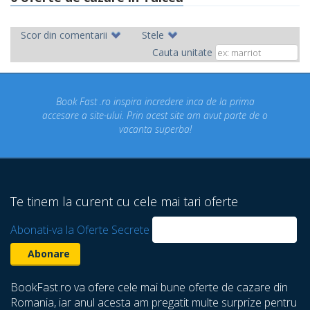
Scor din comentarii
Stele
Cauta unitate
ok Fast .ro inspira incredere inca de la prima
Concediul n
re a site-ului. Prin acest site am avut parte de o
un conce
vacanta superba!
despre ca
Te tinem la curent cu cele mai tari oferte
Abonati-va la Oferte Secrete
BookFast.ro va ofere cele mai bune oferte de cazare din
Romania, iar anul acesta am pregatit multe surprize pentru