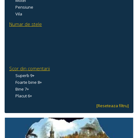
Motel
Pensiune
Vila
Numar de stele
Scor din comentarii
Superb 9+
Foarte bine 8+
Bine 7+
Placut 6+
[Reseteaza filtru]