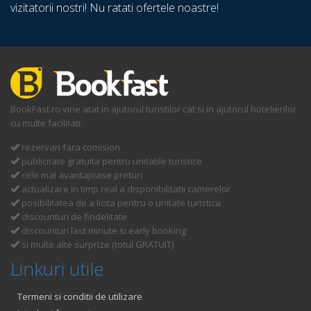
vizitatorii nostri! Nu ratati ofertele noastre!
BookFast.ro vine atat in ajutorul turistilor cat si in ajutorul hotelierilor
cu multe facilitati:
rezervari fara comision
publicitate gratuita pentru unitatile turistice
cele mai avantajoase preturi
actualizare in timp real a disponibilitatii camerelor
posibilitatea de a licita pentru o unitate turistica
discounturi de findelitate
discounturi last minute si early booking
si multe alte surprize (totul GRATUIT)
Linkuri utile
Termeni si conditii de utilizare