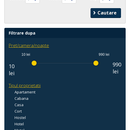
Filtrare dupa
Pret/camera/noapte
10 lei
990 lei
990
10
lei
lei
Tipul proprietatii
Apartament
Cabana
Casa
Cort
Hostel
Hotel