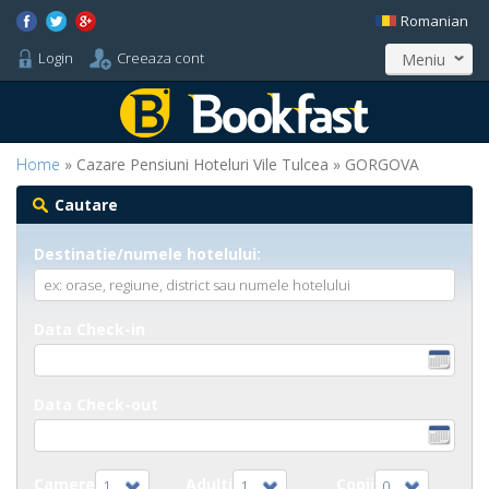
Romanian
Login
Creeaza cont
Meniu
Home
» Cazare Pensiuni Hoteluri Vile Tulcea » GORGOVA
Cautare
Destinatie/numele hotelului:
Data Check-in
Data Check-out
Camere
Adulti
Copii
1
1
0