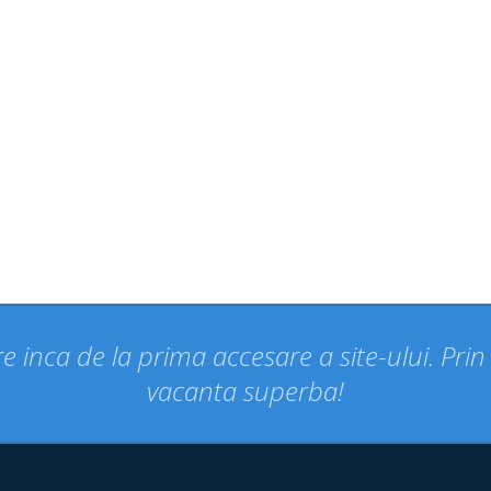
e inca de la prima accesare a site-ului. Pri
vacanta superba!