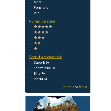
Motel
Pensiune
Vila
Numar de stele
Scor din comentarii
Superb 9+
Foarte bine 8+
Bine 7+
Placut 6+
[Reseteaza filtru]