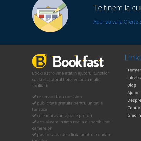
Te tinem la cu
Abonati-va la Oferte 
Linku
Termeni
BookFast.ro vine atat in ajutorul turistilor
Intreba
cat si in ajutorul hotelierilor cu multe
Blog
facilitati:
Ajutor
rezervari fara comision
Despre
publicitate gratuita pentru unitatile
Contac
turistice
Ghid In
cele mai avantajoase preturi
actualizare in timp real a disponibilitatii
camerelor
posibilitatea de a licita pentru o unitate
turistica