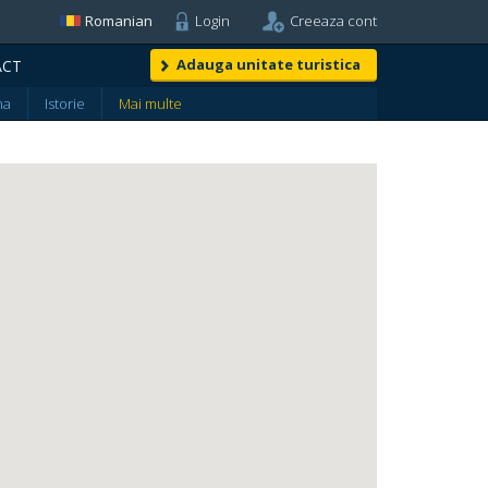
Romanian
Login
Creeaza cont
Adauga unitate turistica
ACT
na
Istorie
Mai multe