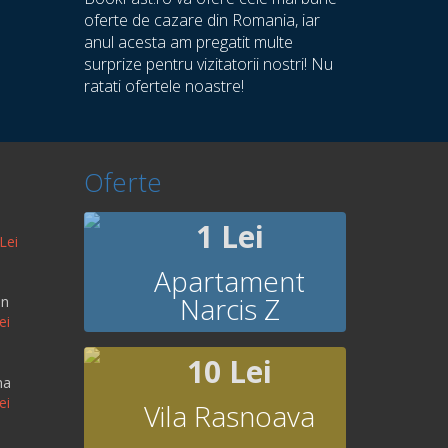
oferte de cazare din Romania, iar
anul acesta am pregatit multe
surprize pentru vizitatorii nostri! Nu
ratati ofertele noastre!
Oferte
1 Lei
Lei
Apartament
Narcis Z
an
ei
10 Lei
na
ei
Vila Rasnoava