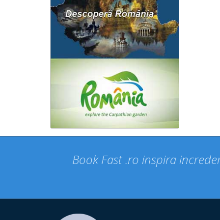
Book Fast .ro inspira increder