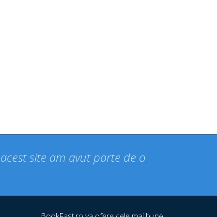
n acest site am avut parte de o
BookFast.ro va ofere cele mai bune