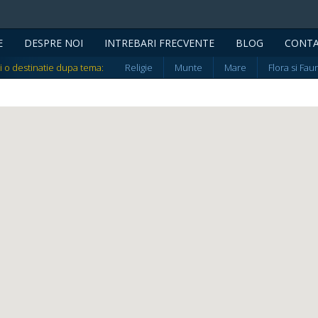
E
DESPRE NOI
INTREBARI FRECVENTE
BLOG
CONT
i o destinatie dupa tema:
Religie
Munte
Mare
Flora si Fau