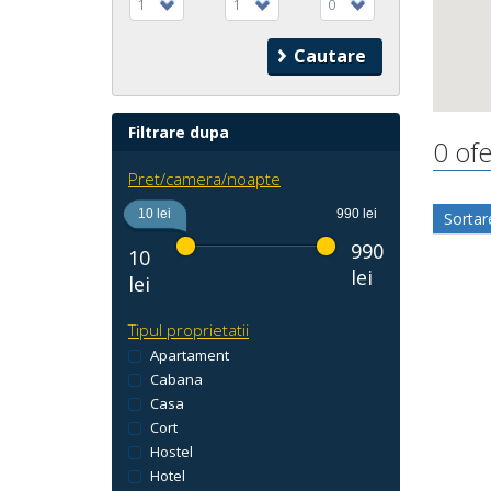
1
1
0
Filtrare dupa
0 ofe
Pret/camera/noapte
10 lei
990 lei
Sortar
990
10
lei
lei
Tipul proprietatii
Apartament
Cabana
Casa
Cort
Hostel
Hotel