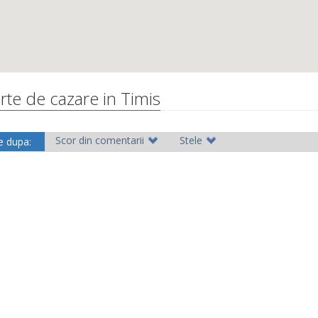
rte de cazare in Timis
Scor din comentarii
Stele
e dupa: