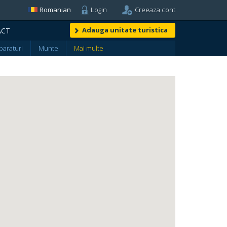
Romanian
Login
Creeaza cont
Adauga unitate turistica
ACT
araturi
Munte
Mai multe