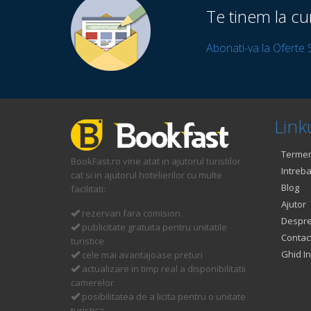
Te tinem la cu
Abonati-va la Oferte 
Linku
Termeni
BookFast.ro vine atat in ajutorul turistilor
Intreba
cat si in ajutorul hotelierilor cu multe
Blog
facilitati:
Ajutor
rezervari fara comision
Despre
publicitate gratuita pentru unitatile
Contac
turistice
Ghid In
cele mai avantajoase preturi
actualizare in timp real a disponibilitatii
camerelor
posibilitatea de a licita pentru o unitate
turistica