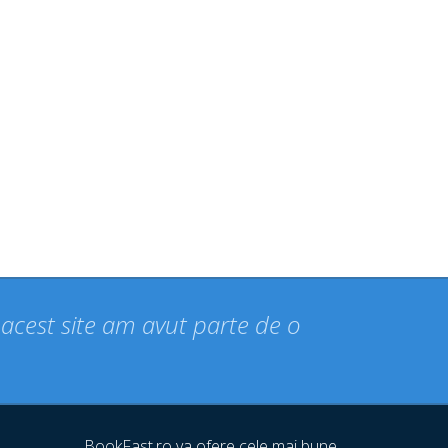
n acest site am avut parte de o
BookFast.ro va ofere cele mai bune