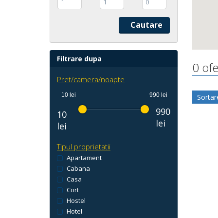
1
1
0
Filtrare dupa
0 ofe
Pret/camera/noapte
10 lei
990 lei
Sortar
990
10
lei
lei
Tipul proprietatii
Apartament
Cabana
Casa
Cort
Hostel
Hotel