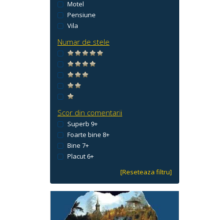
Motel
Pensiune
Vila
Numar de stele
Scor din comentarii
Superb 9+
Foarte bine 8+
Bine 7+
Placut 6+
[Reseteaza filtru]