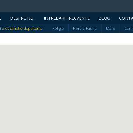
E
DESPRE NOI
INTREBARI FRECVENTE
BLOG
CONT
i o destinatie dupa tema:
Religie
Flora si Fauna
Mare
Cump