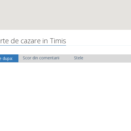
rte de cazare in Timis
Scor din comentarii
Stele
e dupa: