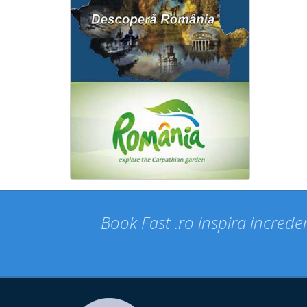
Book Fast .ro inspira increder