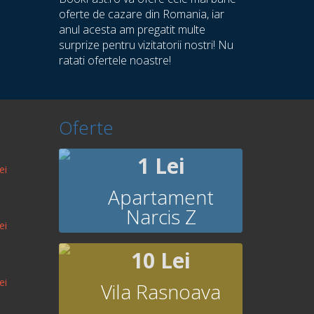
oferte de cazare din Romania, iar
anul acesta am pregatit multe
surprize pentru vizitatorii nostri! Nu
ratati ofertele noastre!
Oferte
1 Lei
ei
Apartament
Narcis Z
ei
10 Lei
ei
Vila Rasnoava