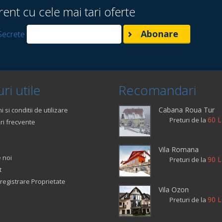
rent cu cele mai tari oferte
Secrete
ri utile
Recomandari
Cabana Roua Tur
 si conditii de utilizare
60 L
Preturi de la
ri frecvente
Vila Romana
 noi
90 L
Preturi de la
t
registrare Proprietate
Vila Ozon
90 L
Preturi de la