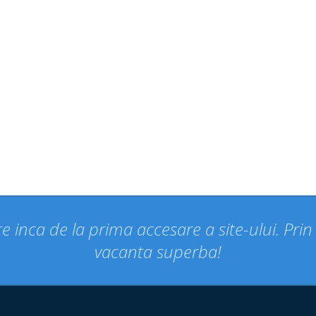
e inca de la prima accesare a site-ului. Pri
vacanta superba!