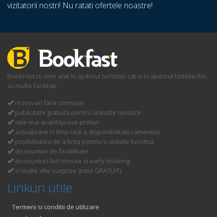
vizitatorii nostri! Nu ratati ofertele noastre!
BookFast.ro vine atat in ajutorul turistilor cat si in ajutorul hotelierilor
cu multe facilitati:
rezervari fara comision
publicitate gratuita pentru unitatile turistice
cele mai avantajoase preturi
actualizare in timp real a disponibilitatii camerelor
posibilitatea de a licita pentru o unitate turistica
discounturi de findelitate
discounturi last minute si early booking
si multe alte surprize (totul GRATUIT)
Linkuri utile
Termeni si conditii de utilizare