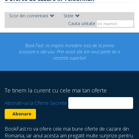
Scor din comentarii
Stele
Cauta unitate
inspira incredere inca de la prima
Concediul nostru rezerva
ui. Prin acest site am avut parte de o
un concediu de vis. 
vacanta superba!
despre care nu stiam 
Te tinem la curent cu cele mai tari oferte
Abonati-va la Oferte Secrete
BookFast.ro va ofere cele mai bune oferte de cazare din
Romania, iar anul acesta am pregatit multe surprize pentru