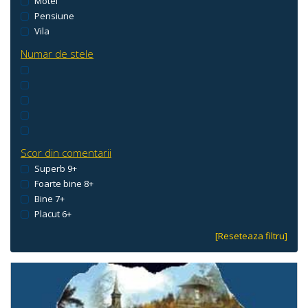
Motel
Pensiune
Vila
Numar de stele
Scor din comentarii
Superb 9+
Foarte bine 8+
Bine 7+
Placut 6+
[Reseteaza filtru]