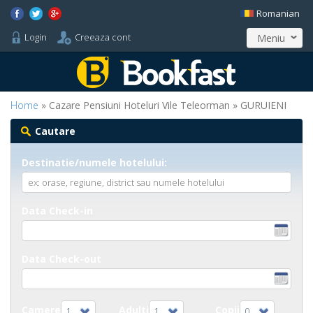
Romanian
Login
Creeaza cont
Meniu
Home
» Cazare Pensiuni Hoteluri Vile Teleorman » GURUIENI
Cautare
Destinatie/numele hotelului:
Data Check-in
Data Check-out
Camere
Adulti
Copii
1
1
0