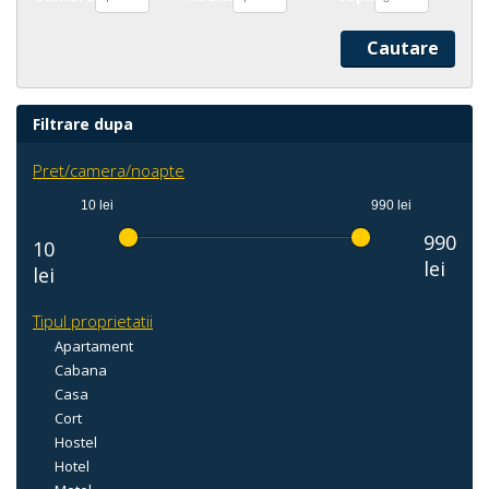
Filtrare dupa
Pret/camera/noapte
10 lei
990 lei
990
10
lei
lei
Tipul proprietatii
Apartament
Cabana
Casa
Cort
Hostel
Hotel