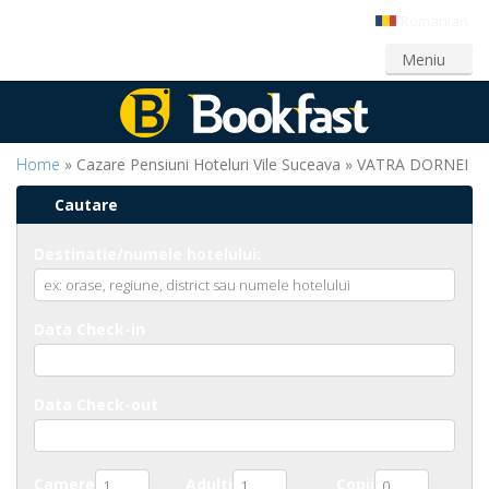
Romanian
Login
Creeaza cont
Meniu
Home
» Cazare Pensiuni Hoteluri Vile Suceava » VATRA DORNEI
Cautare
Destinatie/numele hotelului:
Data Check-in
Data Check-out
Camere
Adulti
Copii
1
1
0