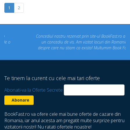
1
2
Concediul nostru rezervat prin site-ul BookFast.ro a fost
un concediu de vis. Am vizitat locuri din Romania
despre care nu stiam ca exista! Multumim Book Fast!
Te tinem la curent cu cele mai tari oferte
Abonati-va la Oferte Secrete
BookFast.ro va ofere cele mai bune oferte de cazare din
Romania, iar anul acesta am pregatit multe surprize pentru
vizitatorii nostri! Nu ratati ofertele noastre!