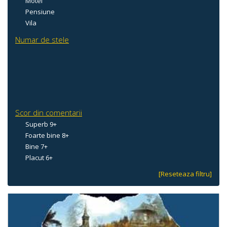
Motel
Pensiune
Vila
Numar de stele
Scor din comentarii
Superb 9+
Foarte bine 8+
Bine 7+
Placut 6+
[Reseteaza filtru]