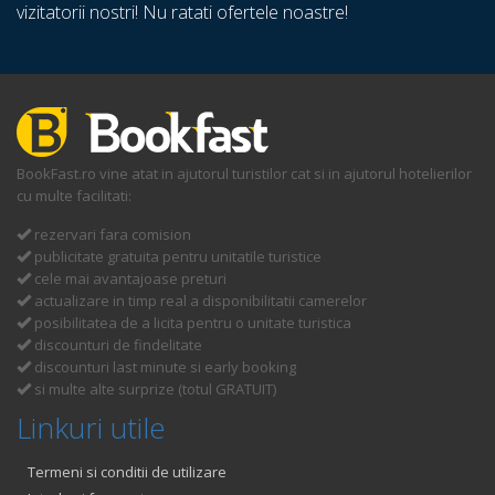
vizitatorii nostri! Nu ratati ofertele noastre!
BookFast.ro vine atat in ajutorul turistilor cat si in ajutorul hotelierilor
cu multe facilitati:
rezervari fara comision
publicitate gratuita pentru unitatile turistice
cele mai avantajoase preturi
actualizare in timp real a disponibilitatii camerelor
posibilitatea de a licita pentru o unitate turistica
discounturi de findelitate
discounturi last minute si early booking
si multe alte surprize (totul GRATUIT)
Linkuri utile
Termeni si conditii de utilizare