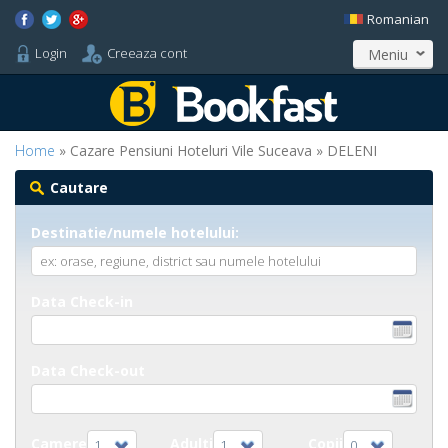
Romanian
Login
Creeaza cont
Meniu
Home
» Cazare Pensiuni Hoteluri Vile Suceava » DELENI
Cautare
Destinatie/numele hotelului:
Data Check-in
Data Check-out
Camere
Adulti
Copii
1
1
0