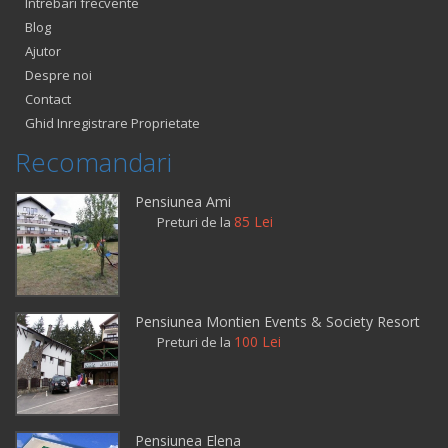
Intrebari frecvente
Blog
Ajutor
Despre noi
Contact
Ghid Inregistrare Proprietate
Recomandari
Pensiunea Ami
85 Lei
Preturi de la
Pensiunea Montien Events & Society Resort
100 Lei
Preturi de la
Pensiunea Elena