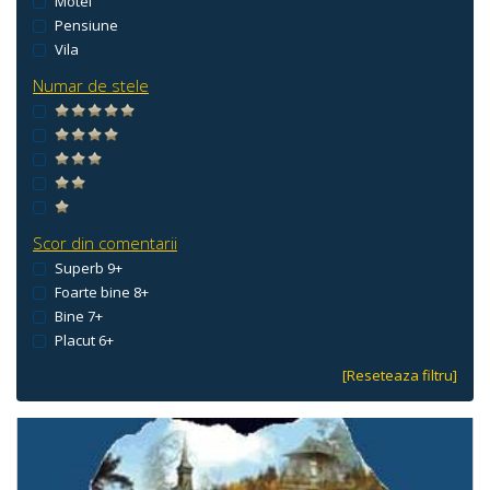
Motel
Pensiune
Vila
Numar de stele
Scor din comentarii
Superb 9+
Foarte bine 8+
Bine 7+
Placut 6+
[Reseteaza filtru]