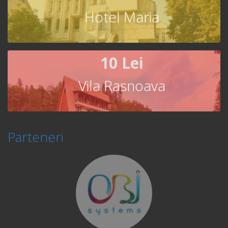
Hotel Maria
10 Lei
Vila Rasnoava
Parteneri