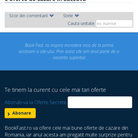
Scor din comentarii
Stele
Cauta unitate
Book Fast .ro inspira incredere inca de la prima
Conc
accesare a site-ului. Prin acest site am avut parte de o
u
vacanta superba!
des
Te tinem la curent cu cele mai tari oferte
Abonati-va la Oferte Secrete
BookFast.ro va ofere cele mai bune oferte de cazare din
Romania, iar anul acesta am pregatit multe surprize pentru