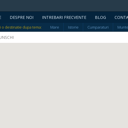
E
DESPRE NOI
INTREBARI FRECVENTE
BLOG
CONT
i o destinatie dupa tema:
Mare
Istorie
Cumparaturi
Munt
NUNSCHI