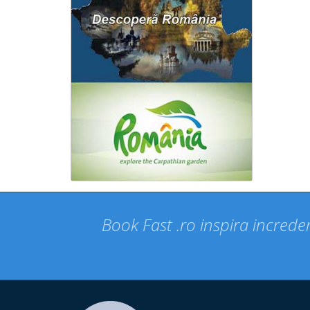
Book Fast .ro inspira increder