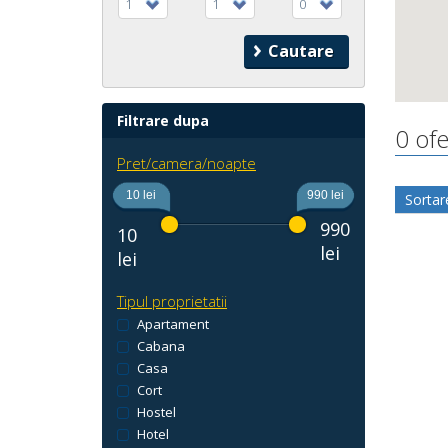
1
1
0
Filtrare dupa
0 ofe
Pret/camera/noapte
10 lei
990 lei
Sortar
990
10
lei
lei
Tipul proprietatii
Apartament
Cabana
Casa
Cort
Hostel
Hotel