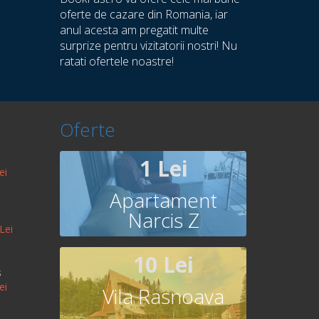
oferte de cazare din Romania, iar
anul acesta am pregatit multe
surprize pentru vizitatorii nostri! Nu
ratati ofertele noastre!
Oferte
1 Lei
ei
Apartament
Narcis Z
Lei
10 Lei
s
ei
Vila Rasnoava