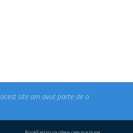
n acest site am avut parte de o
BookFast.ro va ofere cele mai bune