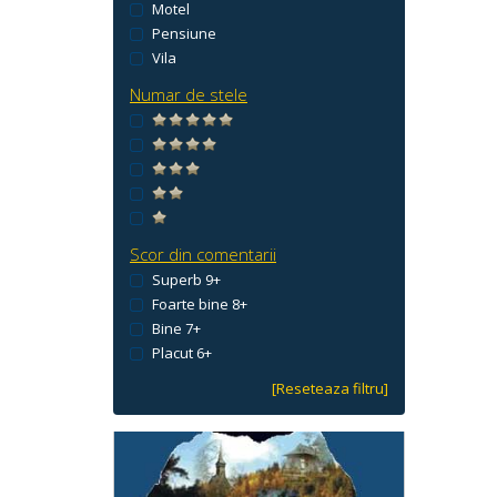
Motel
Pensiune
Vila
Numar de stele
Scor din comentarii
Superb 9+
Foarte bine 8+
Bine 7+
Placut 6+
[Reseteaza filtru]