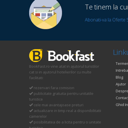
Te tinem la cu
Abonati-va la Oferte 
Linku
Termeni
BookFast.ro vine atat in ajutorul turistilor
Intreba
cat si in ajutorul hotelierilor cu multe
Blog
facilitati:
Ajutor
rezervari fara comision
Despre
publicitate gratuita pentru unitatile
Contac
turistice
Ghid In
cele mai avantajoase preturi
actualizare in timp real a disponibilitatii
camerelor
posibilitatea de a licita pentru o unitate
turistica