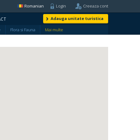
Romanian
Login
Creeaza cont
Adauga unitate turistica
ACT
e
Flora si Fauna
Mai multe