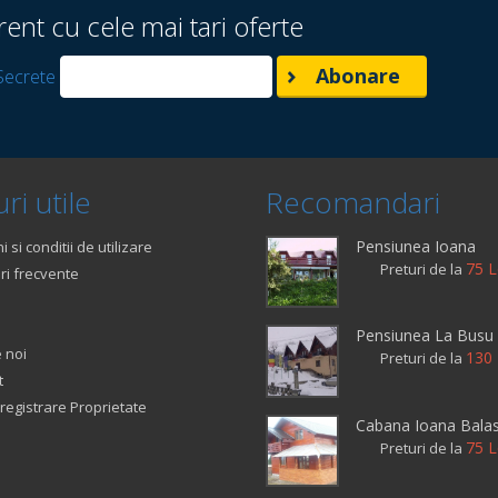
rent cu cele mai tari oferte
Secrete
ri utile
Recomandari
Pensiunea Ioana
 si conditii de utilizare
75 L
Preturi de la
ri frecvente
Pensiunea La Busu
 noi
130 
Preturi de la
t
registrare Proprietate
Cabana Ioana Bala
75 L
Preturi de la