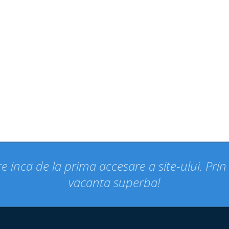
e inca de la prima accesare a site-ului. Pri
vacanta superba!