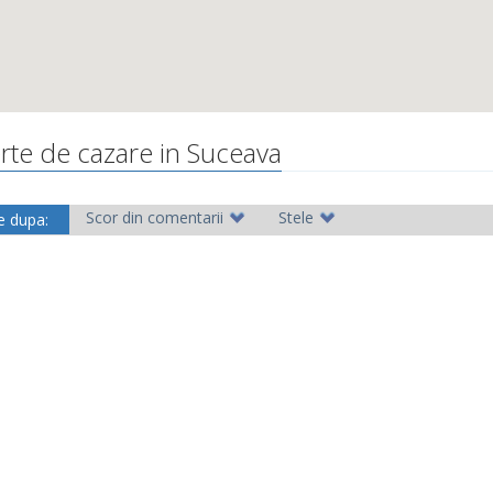
rte de cazare in Suceava
Scor din comentarii
Stele
e dupa: