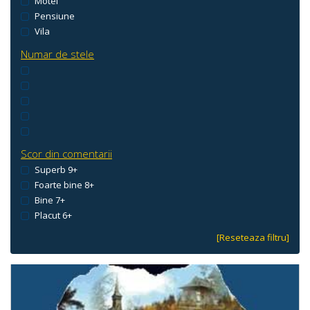
Motel
Pensiune
Vila
Numar de stele
Scor din comentarii
Superb 9+
Foarte bine 8+
Bine 7+
Placut 6+
[Reseteaza filtru]