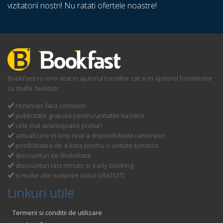
vizitatorii nostri! Nu ratati ofertele noastre!
BookFast.ro vine atat in ajutorul turistilor cat si in ajutorul hotelierilor
cu multe facilitati:
rezervari fara comision
publicitate gratuita pentru unitatile turistice
cele mai avantajoase preturi
actualizare in timp real a disponibilitatii camerelor
posibilitatea de a licita pentru o unitate turistica
discounturi de findelitate
discounturi last minute si early booking
si multe alte surprize (totul GRATUIT)
Linkuri utile
Termeni si conditii de utilizare