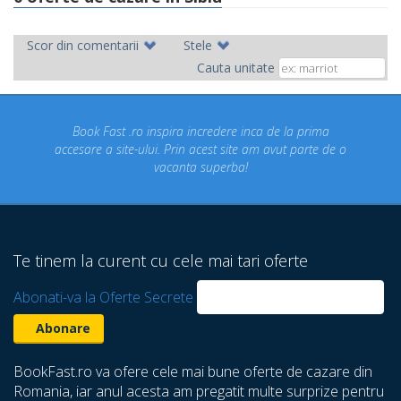
Scor din comentarii
Stele
Cauta unitate
ro inspira incredere inca de la prima
Concediul nostru rez
-ului. Prin acest site am avut parte de o
un concediu de vi
vacanta superba!
despre care nu sti
Te tinem la curent cu cele mai tari oferte
Abonati-va la Oferte Secrete
BookFast.ro va ofere cele mai bune oferte de cazare din
Romania, iar anul acesta am pregatit multe surprize pentru