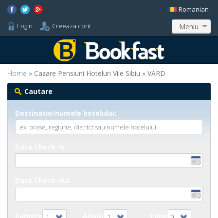
Romanian
Login
Creeaza cont
Meniu
Home
» Cazare Pensiuni Hoteluri Vile Sibiu » VARD
Cautare
Destinatie/numele hotelului:
Data Check-in
Data Check-out
Camere
Adulti
Copii
1
1
0