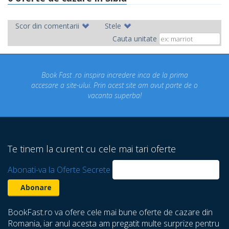
Scor din comentarii
Stele
Cauta unitate
ok Fast .ro inspira incredere inca de la prima
Concediul n
re a site-ului. Prin acest site am avut parte de o
un conce
vacanta superba!
despre ca
Te tinem la curent cu cele mai tari oferte
Abonati-va la Oferte Secrete
BookFast.ro va ofere cele mai bune oferte de cazare din
Romania, iar anul acesta am pregatit multe surprize pentru