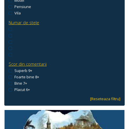
Motel
Pensiune
Vila
Numar de stele
Scor din comentarii
Superb 9+
Foarte bine 8+
Bine 7+
Placut 6+
[Reseteaza filtru]