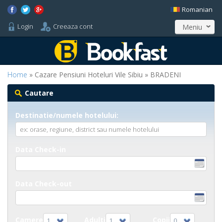
Romanian
Login
Creeaza cont
Meniu
Home
» Cazare Pensiuni Hoteluri Vile Sibiu » BRADENI
Cautare
Destinatie/numele hotelului:
Data Check-in
Data Check-out
Camere
Adulti
Copii
1
1
0