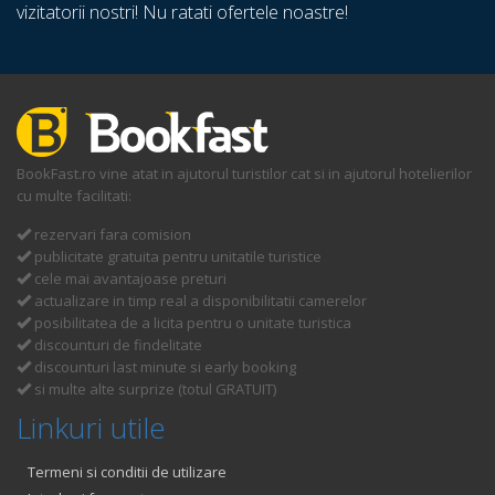
vizitatorii nostri! Nu ratati ofertele noastre!
BookFast.ro vine atat in ajutorul turistilor cat si in ajutorul hotelierilor
cu multe facilitati:
rezervari fara comision
publicitate gratuita pentru unitatile turistice
cele mai avantajoase preturi
actualizare in timp real a disponibilitatii camerelor
posibilitatea de a licita pentru o unitate turistica
discounturi de findelitate
discounturi last minute si early booking
si multe alte surprize (totul GRATUIT)
Linkuri utile
Termeni si conditii de utilizare