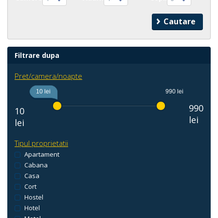
Filtrare dupa
Pret/camera/noapte
10 lei
990 lei
990
10
lei
lei
Tipul proprietatii
Apartament
Cabana
Casa
Cort
Hostel
Hotel