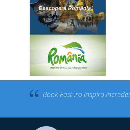
Book Fast .ro inspira increder