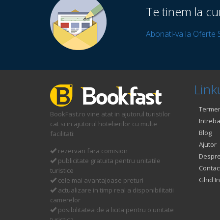
Te tinem la cu
Abonati-va la Oferte 
Linku
Termeni
BookFast.ro vine atat in ajutorul turistilor
Intreba
cat si in ajutorul hotelierilor cu multe
Blog
facilitati:
Ajutor
rezervari fara comision
Despre
publicitate gratuita pentru unitatile
Contac
turistice
Ghid In
cele mai avantajoase preturi
actualizare in timp real a disponibilitatii
camerelor
posibilitatea de a licita pentru o unitate
turistica