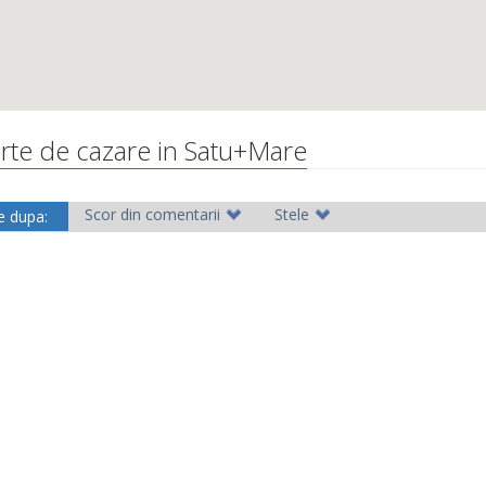
erte de cazare in Satu+Mare
Scor din comentarii
Stele
e dupa: