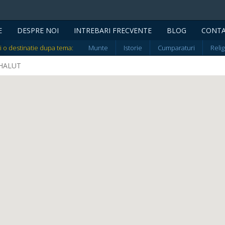
E
DESPRE NOI
INTREBARI FRECVENTE
BLOG
CONT
i o destinatie dupa tema:
Munte
Istorie
Cumparaturi
Relig
CEHALUT