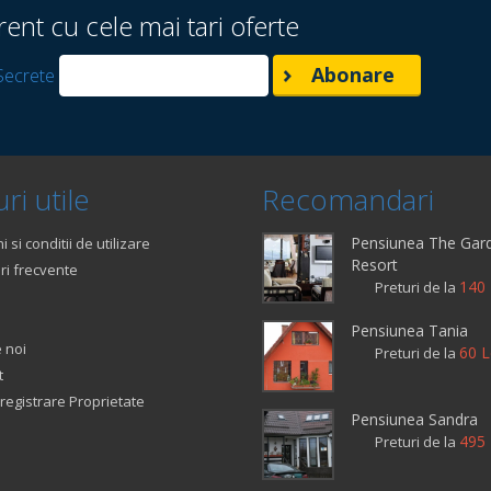
rent cu cele mai tari oferte
Secrete
ri utile
Recomandari
Pensiunea The Gar
 si conditii de utilizare
Resort
ri frecvente
140 
Preturi de la
Pensiunea Tania
 noi
60 L
Preturi de la
t
registrare Proprietate
Pensiunea Sandra
495 
Preturi de la