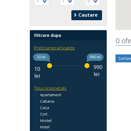
1
1
0
Filtrare dupa
0 of
Pret/camera/noapte
10 lei
990 lei
Sortar
990
10
lei
lei
Tipul proprietatii
Apartament
Cabana
Casa
Cort
Hostel
Hotel