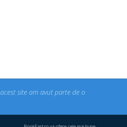
n acest site am avut parte de o
BookFast.ro va ofere cele mai bune