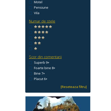
Motel
Pensiune
Vila
Numar de stele
Scor din comentarii
Superb 9+
Foarte bine 8+
Bine 7+
Placut 6+
[Reseteaza filtru]