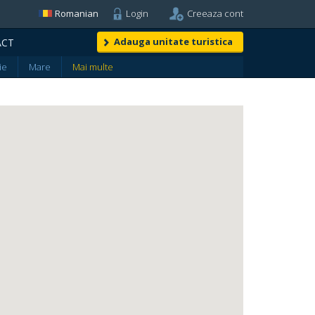
Romanian
Login
Creeaza cont
Adauga unitate turistica
ACT
ie
Mare
Mai multe