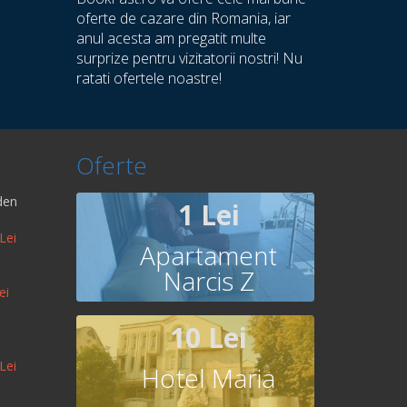
oferte de cazare din Romania, iar
anul acesta am pregatit multe
surprize pentru vizitatorii nostri! Nu
ratati ofertele noastre!
Oferte
den
1 Lei
Lei
Apartament
Narcis Z
ei
10 Lei
Lei
Hotel Maria