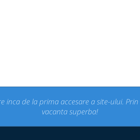
e inca de la prima accesare a site-ului. Pri
vacanta superba!