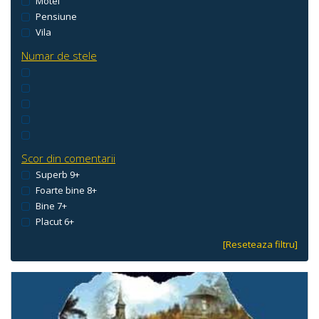
Motel
Pensiune
Vila
Numar de stele
Scor din comentarii
Superb 9+
Foarte bine 8+
Bine 7+
Placut 6+
[Reseteaza filtru]