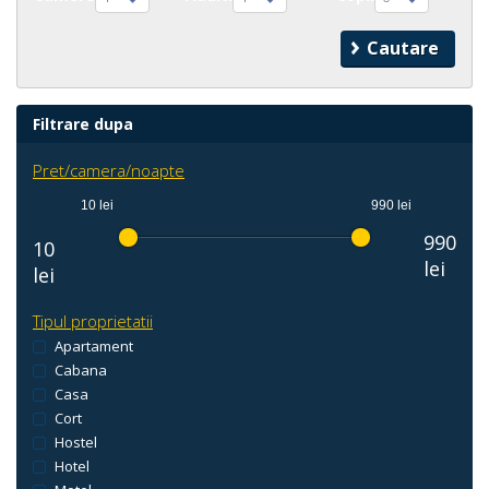
Filtrare dupa
Pret/camera/noapte
10 lei
990 lei
990
10
lei
lei
Tipul proprietatii
Apartament
Cabana
Casa
Cort
Hostel
Hotel