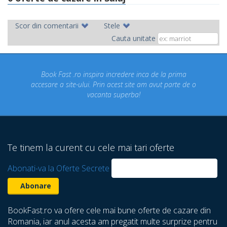
Scor din comentarii
Stele
Cauta unitate
ok Fast .ro inspira incredere inca de la prima
Concediul n
re a site-ului. Prin acest site am avut parte de o
un conce
vacanta superba!
despre ca
Te tinem la curent cu cele mai tari oferte
Abonati-va la Oferte Secrete
BookFast.ro va ofere cele mai bune oferte de cazare din
Romania, iar anul acesta am pregatit multe surprize pentru