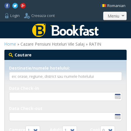
Romanian
Login
Creeaza cont
Meniu
Home
» Cazare Pensiuni Hoteluri Vile Salaj » RATIN
Cautare
Destinatie/numele hotelului:
Data Check-in
Data Check-out
Camere
Adulti
Copii
1
1
0