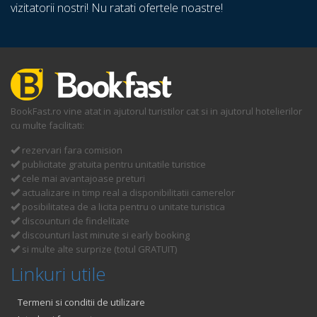
vizitatorii nostri! Nu ratati ofertele noastre!
BookFast.ro vine atat in ajutorul turistilor cat si in ajutorul hotelierilor
cu multe facilitati:
rezervari fara comision
publicitate gratuita pentru unitatile turistice
cele mai avantajoase preturi
actualizare in timp real a disponibilitatii camerelor
posibilitatea de a licita pentru o unitate turistica
discounturi de findelitate
discounturi last minute si early booking
si multe alte surprize (totul GRATUIT)
Linkuri utile
Termeni si conditii de utilizare