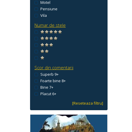
Motel
Pensiune
Vila
Numar de stele
Scor din comentarii
Superb 9+
Foarte bine 8+
Bine 7+
Placut 6+
[Reseteaza filtru]