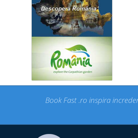
Book Fast .ro inspira increder