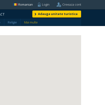
Romanian
Login
Creeaza cont
Adauga unitate turistica
ACT
e
Religie
Mai multe