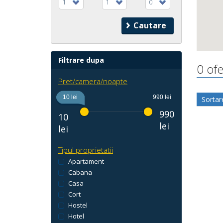
1
1
0
Filtrare dupa
0 ofe
Pret/camera/noapte
10 lei
990 lei
Sortar
990
10
lei
lei
Tipul proprietatii
Apartament
Cabana
Casa
Cort
Hostel
Hotel