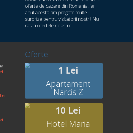
oferte de cazare din Romania, iar
anul acesta am pregatit multe
surprize pentru vizitatorii nostri! Nu
ratati ofertele noastre!
Oferte
na
1 Lei
ei
Apartament
Narcis Z
Lei
10 Lei
ei
Hotel Maria