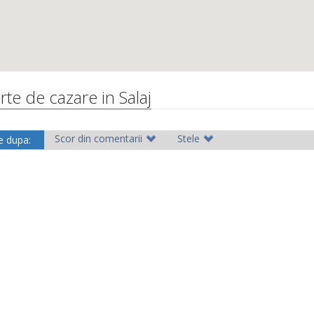
rte de cazare in Salaj
Scor din comentarii
Stele
e dupa: