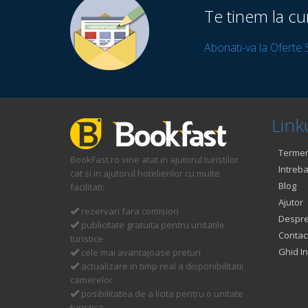
Te tinem la cu
Abonati-va la Oferte 
Linku
Termeni
BookFast.ro vine atat in ajutorul turistilor
Intreba
cat si in ajutorul hotelierilor cu multe
Blog
facilitati:
Ajutor
rezervari fara comision
Despre
publicitate gratuita pentru unitatile
Contac
turistice
Ghid In
cele mai avantajoase preturi
actualizare in timp real a disponibilitatii
camerelor
posibilitatea de a licita pentru o unitate
turistica