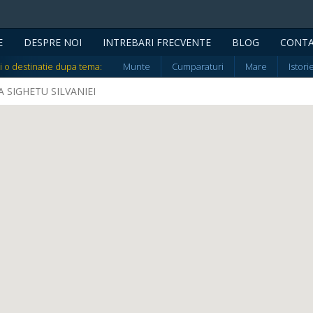
E
DESPRE NOI
INTREBARI FRECVENTE
BLOG
CONT
i o destinatie dupa tema:
Munte
Cumparaturi
Mare
Istori
NIA SIGHETU SILVANIEI