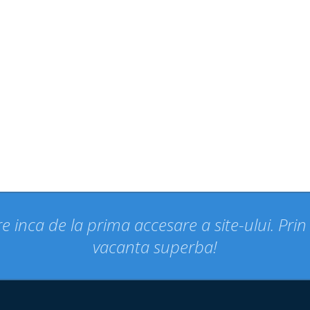
e inca de la prima accesare a site-ului. Pri
vacanta superba!