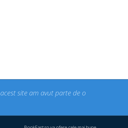
n acest site am avut parte de o
BookFast.ro va ofere cele mai bune