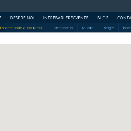
E
DESPRE NOI
INTREBARI FRECVENTE
BLOG
CONT
i o destinatie dupa tema:
Cumparaturi
Munte
Religie
Istor