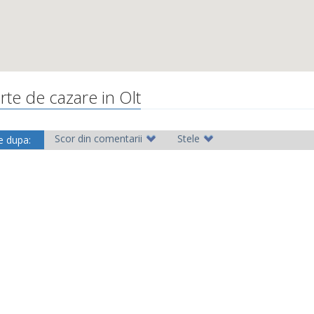
rte de cazare in Olt
Scor din comentarii
Stele
e dupa: