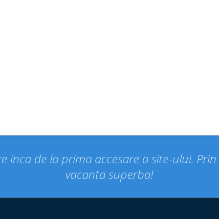
e inca de la prima accesare a site-ului. Pri
vacanta superba!