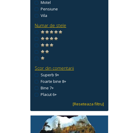
Motel
Pensiune
Vila
Numar de stele
Scor din comentarii
Superb 9+
Foarte bine 8+
Bine 7+
Placut 6+
[Reseteaza filtru]