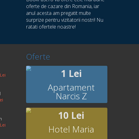
oferte de cazare din Romania, iar
anul acesta am pregatit multe
surprize pentru vizitatorii nostri! Nu
ratati ofertele noastre!
Oferte
1 Lei
Lei
Apartament
Narcis Z
l
ei
10 Lei
n
Lei
Hotel Maria