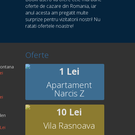
oferte de cazare din Romania, iar
anul acesta am pregatit multe
surprize pentru vizitatorii nostri! Nu
ratati ofertele noastre!
Oferte
Montana
1 Lei
ei
Apartament
Narcis Z
ei
10 Lei
den
Vila Rasnoava
Lei