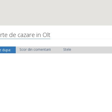
rte de cazare in Olt
Scor din comentarii
Stele
e dupa: