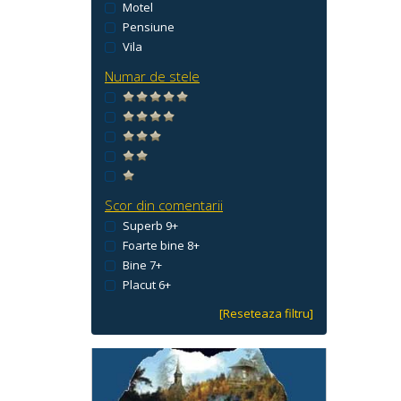
Motel
Pensiune
Vila
Numar de stele
Scor din comentarii
Superb 9+
Foarte bine 8+
Bine 7+
Placut 6+
[Reseteaza filtru]