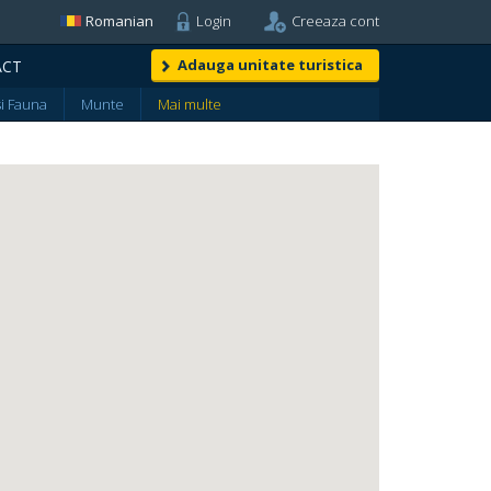
Romanian
Login
Creeaza cont
Adauga unitate turistica
ACT
si Fauna
Munte
Mai multe