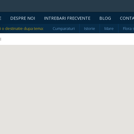
E
DESPRE NOI
INTREBARI FRECVENTE
BLOG
CONT
i o destinatie dupa tema:
Cumparaturi
Istorie
Mare
Flora 
I