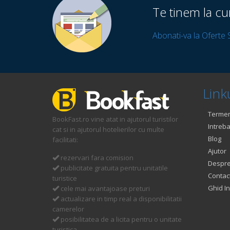
Te tinem la cu
Abonati-va la Oferte 
Linku
Termeni
BookFast.ro vine atat in ajutorul turistilor
Intreba
cat si in ajutorul hotelierilor cu multe
Blog
facilitati:
Ajutor
rezervari fara comision
Despre
publicitate gratuita pentru unitatile
Contac
turistice
Ghid In
cele mai avantajoase preturi
actualizare in timp real a disponibilitatii
camerelor
posibilitatea de a licita pentru o unitate
turistica