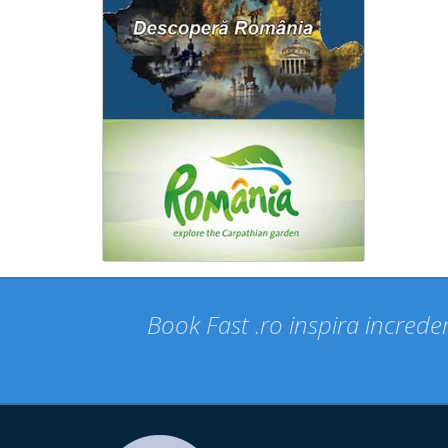
Book Fast .ro inspira increder